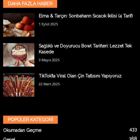
DAHA FAZLA HABER
Elma & Tarçın: Sonbaharın Sıcacık İkilisi (4 Tarif)
1 Eylül 2025
Sağlıklı ve Doyurucu Bowl Tarifleri: Lezzet Tek
Kasede
3 Mayıs 2025
TikTok’ta Viral Olan Çin Tatlısını Yapıyoruz
22 Mart 2025
POPÜLER KATEGORİ
433
Okumadan Geçme
368
Genel