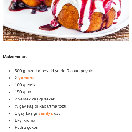
y
a
Malzemeler:
500 g taze lor peyniri ya da Ricotto peyniri
2
yumurta
100 g irmik
150 g un
2 yemek kaşığı şeker
½ çay kaşığı kabartma tozu
1 çay kaşığı
vanilya
özü
Ekşi krema
Pudra şekeri