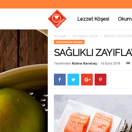
Lezzet Köşesi
Okum
G
Ana sayfa
Okumadan Geçme
SAĞLIKLI ZAYIFLAYI
a
OKUMADAN GEÇME
SAĞLIKLI ZAYIFLA
s
Tarafından
Kübra Karataş
-
16 Eylül 2018
t
r
o