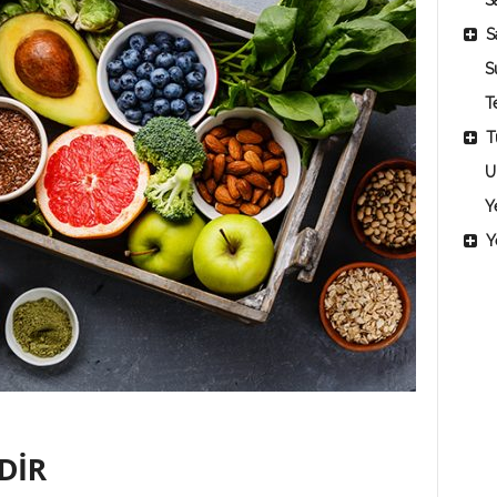
Sa
S
S
T
T
U
Y
Y
DİR