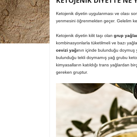
KETOJENİK DİYETTE NE 
Ketojenik diyetin uygulanması ve olası so
yenmesini öğrenmekten geçer. Gelelim keto
Ketojenik diyetin kilit taşı olan
grup yağla
kombinasyonlarla tüketilmeli ve bazı yağl
cevizi yağı
nın içinde bulunduğu doymuş 
bulunduğu tekli doymamış yağ grubu ketojen
kimyasalların katıldığı trans yağlardan b
gereken gruptur.