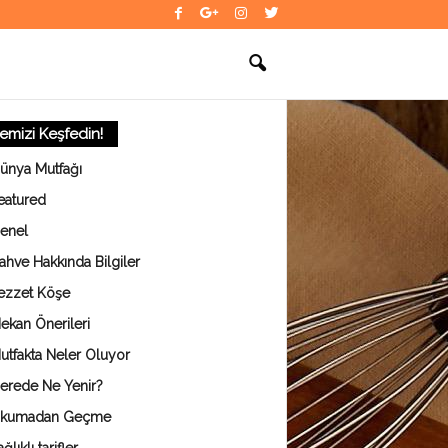
temizi Keşfedin!
ünya Mutfağı
eatured
enel
ahve Hakkında Bilgiler
ezzet Köşe
ekan Önerileri
utfakta Neler Oluyor
erede Ne Yenir?
kumadan Geçme