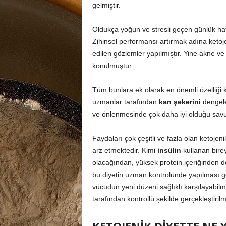
gelmiştir.
Oldukça yoğun ve stresli geçen günlük hay
Zihinsel performansı artırmak adına ketoj
edilen gözlemler yapılmıştır. Yine akne ve c
konulmuştur.
Tüm bunlara ek olarak en önemli özelliği 
uzmanlar tarafından
kan şekerini
dengele
ve önlenmesinde çok daha iyi olduğu sav
Faydaları çok çeşitli ve fazla olan ketoj
arz etmektedir. Kimi
insülin
kullanan bire
olacağından, yüksek protein içeriğinden d
bu diyetin uzman kontrolünde yapılması ge
vücudun yeni düzeni sağlıklı karşılayabil
tarafından kontrollü şekilde gerçekleştiril