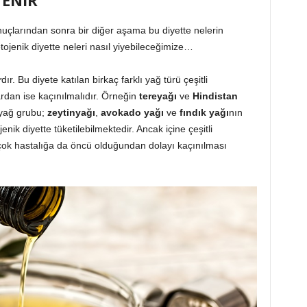
YENİR
nuçlarından sonra bir diğer aşama bu diyette nelerin
jenik diyette neleri nasıl yiyebileceğimize…
r
dır. Bu diyete katılan birkaç farklı yağ türü çeşitli
ardan ise kaçınılmalıdır. Örneğin
tereyağı
ve
Hindistan
yağ grubu;
zeytinyağı
,
avokado yağı
ve
fındık yağı
nın
ik diyette tüketilebilmektedir. Ancak içine çeşitli
irçok hastalığa da öncü olduğundan dolayı kaçınılması