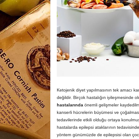
Ketojenik diyet yapılmasının tek amacı ka
değildir. Birçok hastalığın iyileşmesinde o
hastalarında
önemli gelişmeler kaydedilm
kanserli hücrelerin büyümesi ve çoğalma
tedavilerinde etkili olduğu ortaya konulmuşt
hastalarda epilepsi ataklarının tedavisinde
yöntem günümüzde de epilepsisi olan çocuk