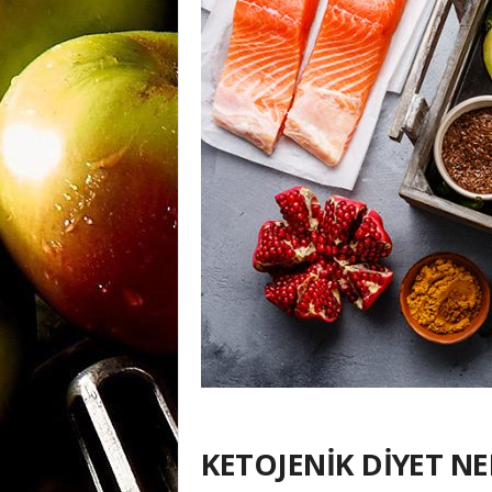
m
a
n
y
a
KETOJENİK DİYET NE