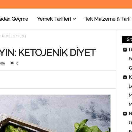
adan Geçme
Yemek Tarifleri
Tek Malzeme 5 Tarif
N: KETOJENİK DİYET
Si
YIN: KETOJENİK DİYET
D
F
786
0
G
K
L
M
M
N
O