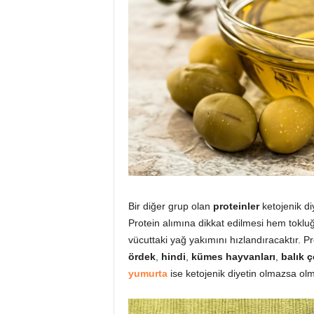
Bir diğer grup olan
proteinler
ketojenik di
Protein alımına dikkat edilmesi hem toklu
vücuttaki yağ yakımını hızlandıracaktır. P
ördek
,
hindi
,
kümes
hayvanları
,
balık ç
yumurta
ise ketojenik diyetin olmazsa olm