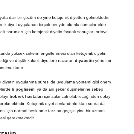
ata dair bir çözüm de yine ketojenik diyetten gelmektedir.
enik diyet uygulanan birçok bireyde olumlu sonuçlar elde
ilt sorunları için ketojenik diyetin faydalı sonuçları ortaya
kanda yüksek şekerin engellenmesi olan ketojenik diyetin
diği ve düşük kalorili diyetlere nazaran
diyabetin
yönetimi
unulmaktadır.
enik diyetin uygulanma süresi de uygulama yöntemi gibi önem
ylerde
hipoglisemi
ya da ani şeker düşmelerine sebep
olayı
böbrek hastaları
için sakıncalı olabileceğinden dolayı
rekmektedir. Ketojenik diyet sonlandırıldıktan sonra da
mesi için normal beslenme tarzına geçişin yine bir uzman
mesi gerekmektedir.