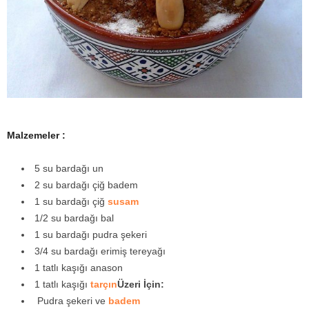
y
a
Malzemeler :
5 su bardağı un
2 su bardağı çiğ badem
1 su bardağı çiğ
susam
1/2 su bardağı bal
1 su bardağı pudra şekeri
3/4 su bardağı erimiş tereyağı
1 tatlı kaşığı anason
1 tatlı kaşığı
tarçın
Üzeri İçin:
Pudra şekeri ve
badem