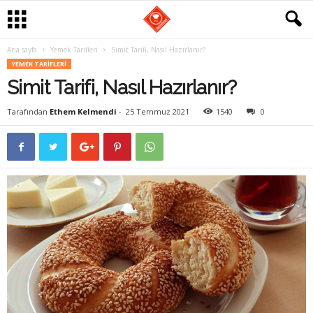
Ana sayfa
Yemek Tarifleri
Simit Tarifi, Nasıl Hazırlanır?
G
YEMEK TARIFLERI
Simit Tarifi, Nasıl Hazırlanır?
a
Tarafından
Ethem Kelmendi
-
25 Temmuz 2021
1540
0
s
t
r
o
m
a
n