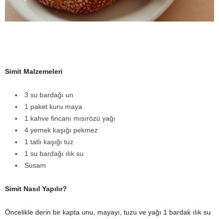
y
a
Simit Malzemeleri
3 su bardağı un
1 paket kuru maya
1 kahve fincanı mısırözü yağı
4 yemek kaşığı pekmez
1 tatlı kaşığı tuz
1 su bardağı ılık su
Susam
Simit Nasıl Yapılır?
Öncelikle derin bir kapta unu, mayayı, tuzu ve yağı 1 bardak ılık su