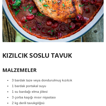
KIZILCIK SOSLU TAVUK
MALZEMELER
3 bardak taze veya dondurulmuş kızılcık
1 bardak portakal suyu
1 su bardağı elma jölesi
3 çorba kaşığı mısır nişastası
2 kg derili tavukgöğsü