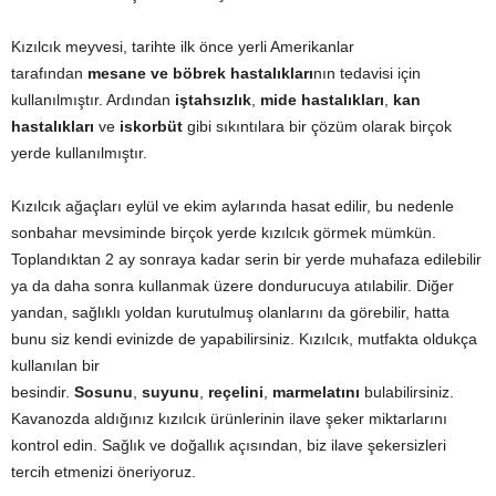
Kızılcık meyvesi, tarihte ilk önce yerli Amerikanlar
tarafından
mesane ve böbrek hastalıkları
nın tedavisi için
kullanılmıştır. Ardından
iştahsızlık
,
mide hastalıkları
,
kan
hastalıkları
ve
iskorbüt
gibi sıkıntılara bir çözüm olarak birçok
yerde kullanılmıştır.
Kızılcık ağaçları eylül ve ekim aylarında hasat edilir, bu nedenle
sonbahar mevsiminde birçok yerde kızılcık görmek mümkün.
Toplandıktan 2 ay sonraya kadar serin bir yerde muhafaza edilebilir
ya da daha sonra kullanmak üzere dondurucuya atılabilir. Diğer
yandan, sağlıklı yoldan kurutulmuş olanlarını da görebilir, hatta
bunu siz kendi evinizde de yapabilirsiniz. Kızılcık, mutfakta oldukça
kullanılan bir
besindir.
Sosunu
,
suyunu
,
reçelini
,
marmelatını
bulabilirsiniz.
Kavanozda aldığınız kızılcık ürünlerinin ilave şeker miktarlarını
kontrol edin. Sağlık ve doğallık açısından, biz ilave şekersizleri
tercih etmenizi öneriyoruz.