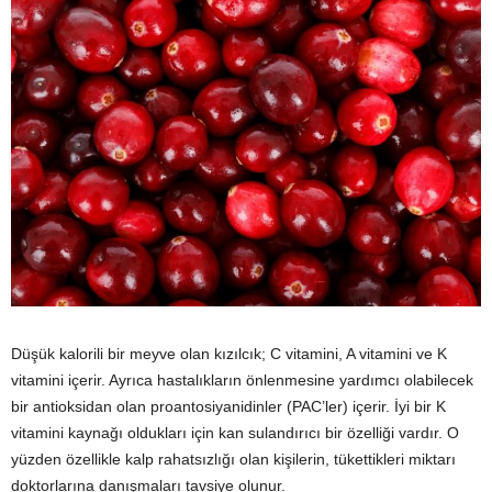
Düşük kalorili bir meyve olan kızılcık; C vitamini, A vitamini ve K
vitamini içerir. Ayrıca hastalıkların önlenmesine yardımcı olabilecek
bir antioksidan olan proantosiyanidinler (PAC’ler) içerir. İyi bir K
vitamini kaynağı oldukları için kan sulandırıcı bir özelliği vardır. O
yüzden özellikle kalp rahatsızlığı olan kişilerin, tükettikleri miktarı
doktorlarına danışmaları tavsiye olunur.