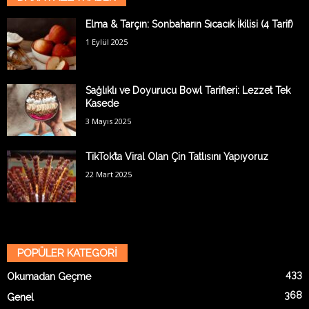
Elma & Tarçın: Sonbaharın Sıcacık İkilisi (4 Tarif)
1 Eylül 2025
Sağlıklı ve Doyurucu Bowl Tarifleri: Lezzet Tek
Kasede
3 Mayıs 2025
TikTok’ta Viral Olan Çin Tatlısını Yapıyoruz
22 Mart 2025
POPÜLER KATEGORİ
433
Okumadan Geçme
368
Genel