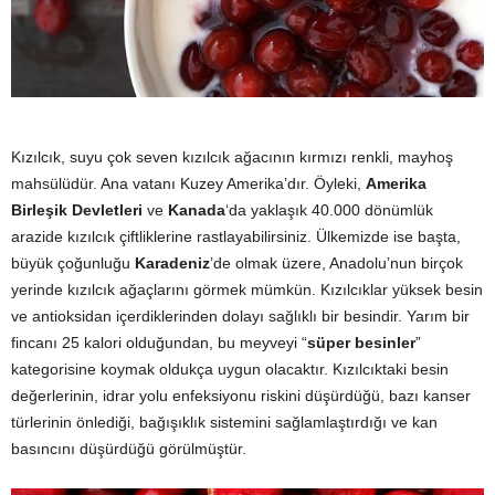
y
a
Kızılcık, suyu çok seven kızılcık ağacının kırmızı renkli, mayhoş
mahsülüdür. Ana vatanı Kuzey Amerika’dır. Öyleki,
Amerika
Birleşik Devletleri
ve
Kanada
‘da yaklaşık 40.000 dönümlük
arazide kızılcık çiftliklerine rastlayabilirsiniz. Ülkemizde ise başta,
büyük çoğunluğu
Karadeniz
’de olmak üzere, Anadolu’nun birçok
yerinde kızılcık ağaçlarını görmek mümkün. Kızılcıklar yüksek besin
ve antioksidan içerdiklerinden dolayı sağlıklı bir besindir. Yarım bir
fincanı 25 kalori olduğundan, bu meyveyi “
süper
besinler
”
kategorisine koymak oldukça uygun olacaktır. Kızılcıktaki besin
değerlerinin, idrar yolu enfeksiyonu riskini düşürdüğü, bazı kanser
türlerinin önlediği, bağışıklık sistemini sağlamlaştırdığı ve kan
basıncını düşürdüğü görülmüştür.