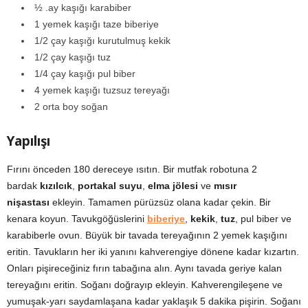
½ .ay kaşığı karabiber
1 yemek kaşığı taze biberiye
1/2 çay kaşığı kurutulmuş kekik
1/2 çay kaşığı tuz
1/4 çay kaşığı pul biber
4 yemek kaşığı tuzsuz tereyağı
2 orta boy soğan
Yapılışı
Fırını önceden 180 dereceye ısıtın. Bir mutfak robotuna 2
bardak
kızılcık
,
portakal suyu
,
elma jölesi
ve
mısır
nişastası
ekleyin. Tamamen pürüzsüz olana kadar çekin. Bir
kenara koyun. Tavukgöğüslerini
biberiye
,
kekik
,
tuz
, pul biber ve
karabiberle ovun. Büyük bir tavada tereyağının 2 yemek kaşığını
eritin. Tavukların her iki yanını kahverengiye dönene kadar kızartın.
Onları pişireceğiniz fırın tabağına alın. Aynı tavada geriye kalan
tereyağını eritin. Soğanı doğrayıp ekleyin. Kahverengileşene ve
yumuşak-yarı saydamlaşana kadar yaklaşık 5 dakika pişirin. Soğanı