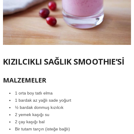
KIZILCIKLI SAĞLIK SMOOTHIE’Sİ
MALZEMELER
1 orta boy tatlı elma
1 bardak az yağlı sade yoğurt
½ bardak donmuş kızılcık
2 yemek kaşığı su
2 çay kaşığı bal
Bir tutam tarçın (isteğe bağlı)