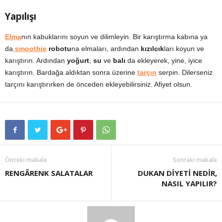
Yapılışı
Elma
nın kabuklarını soyun ve dilimleyin. Bir karıştırma kabına ya
da
smoothie
robotu
na elmaları, ardından
kızılcık
ları koyun ve
karıştırın. Ardından
yoğurt
,
su
ve
balı
da ekleyerek, yine, iyice
karıştırın. Bardağa aldıktan sonra üzerine
tarçın
serpin. Dilerseniz
tarçını karıştırırken de önceden ekleyebilirsiniz. Afiyet olsun.
Önceki makale
Sonraki makale
RENGÂRENK SALATALAR
DUKAN DİYETİ NEDİR,
NASIL YAPILIR?