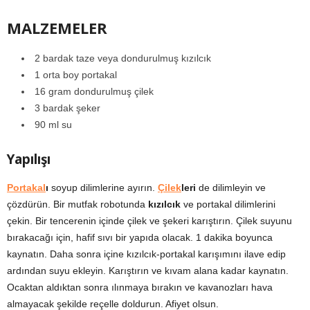
MALZEMELER
2 bardak taze veya dondurulmuş kızılcık
1 orta boy portakal
16 gram dondurulmuş çilek
3 bardak şeker
90 ml su
Yapılışı
Portakal
ı
soyup dilimlerine ayırın.
Çilek
leri
de dilimleyin ve
çözdürün. Bir mutfak robotunda
kızılcık
ve portakal dilimlerini
çekin. Bir tencerenin içinde çilek ve şekeri karıştırın. Çilek suyunu
bırakacağı için, hafif sıvı bir yapıda olacak. 1 dakika boyunca
kaynatın. Daha sonra içine kızılcık-portakal karışımını ilave edip
ardından suyu ekleyin. Karıştırın ve kıvam alana kadar kaynatın.
Ocaktan aldıktan sonra ılınmaya bırakın ve kavanozları hava
almayacak şekilde reçelle doldurun. Afiyet olsun.