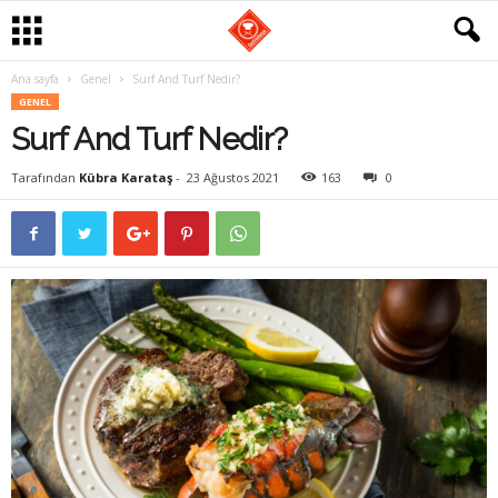
Ana sayfa
Genel
Surf And Turf Nedir?
G
GENEL
Surf And Turf Nedir?
a
Tarafından
Kübra Karataş
-
23 Ağustos 2021
163
0
s
t
r
o
m
a
n