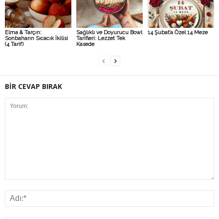
Elma & Tarçın:
Sağlıklı ve Doyurucu Bowl
14 Şubat’a Özel 14 Meze
Sonbaharın Sıcacık İkilisi
Tarifleri: Lezzet Tek
(4 Tarif)
Kasede
BİR CEVAP BIRAK