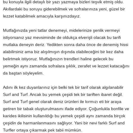
bu konuyla ilgili detaylı bir yazı yazmaya bizleri teşvik etmiş oldu.
Akıllardaki bu soruyu giderebilmek ve sofralarınıza yeni, güzel bir
lezzet katabilmek amacıyla karşınızdayız.
Mutfağınızda yeni tatlar denemeyi, midelerinize şenlik vermeyi
istiyorsanız yaz mevsiminde de oldukça elverişli olacak bu tarifi
mutlaka deneyin deriz. Yedikten sonra daha önce de denemiş hissi
alabilirsiniz ama biz alışılmışın dışında olabileceğini bir kez daha
belirtmek istiyoruz. Mutfağınızın trendleri haline gelecek bu
yemeğin aynı zamanda sofralara şıklık, zerafet ve lezzet katacağını
da baştan söyleyelim.
Adını ilk kez duyanlarınız için belki tek bir tarif olarak algılanabilir
Surf and Turf. Ancak bu yemek çeşidi tek bir tariften ibaret değil.
Surf and Turf genel olarak deniz ürünleri ile kırmızı eti bir araya
getiren bir tabak oluşturulmasını ifade ediyor. Çoğunlukla bonfile ve
karides ikilisinin kullanıldığı bu yemek çeşidi aynı zamanda birçok
çeşidin de harmanlanmasını sağlıyor. Yani bir nevi farklı Surf and
Turfler ortaya çıkarmak pek tabii mümkün.