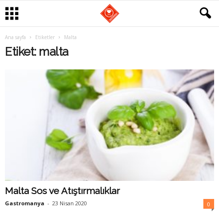
G
Ana sayfa
Etiketler
Malta
Etiket: malta
a
s
t
r
o
m
a
Malta Sos ve Atıştırmalıklar
Gastromanya
-
23 Nisan 2020
0
n