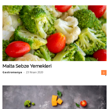
y
a
Malta Sebze Yemekleri
Gastromanya
-
23 Nisan 2020
0