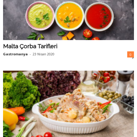
Malta Çorba Tarifleri
Gastromanya
-
23 Nisan 2020
0