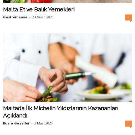
Malta Et ve Balık Yemekleri
Gastromanya
-
23 Nisan 2020
0
Malta’da İlk Michelin Yıldızlarının Kazananları
Açıklandı
Busra Guzeller
-
3 Mart 2020
0