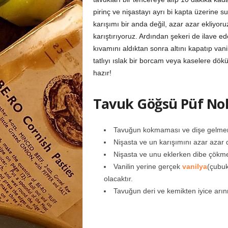
pirinç ve nişastayı ayrı bi kapta üzerine 
karışımı bir anda değil, azar azar ekliyor
karıştırıyoruz. Ardından şekeri de ilave ed
kıvamını aldıktan sonra altını kapatıp van
tatlıyı ıslak bir borcam veya kaselere dök
hazır!
Tavuk Göğsü Püf Nok
Tavuğun kokmaması ve dişe gelmemes
Nişasta ve un karışımını azar azar
Nişasta ve unu eklerken dibe çökmem
Vanilin yerine gerçek
vanilya
(çubuk
olacaktır.
Tavuğun deri ve kemikten iyice arın