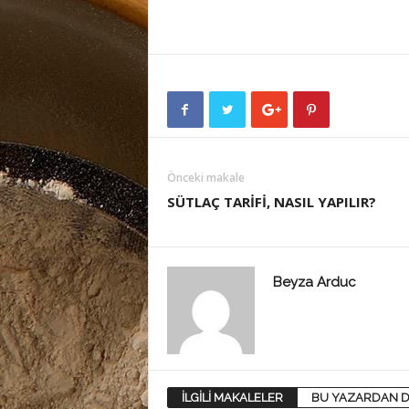
Önceki makale
SÜTLAÇ TARİFİ, NASIL YAPILIR?
Beyza Arduc
İLGİLİ MAKALELER
BU YAZARDAN D