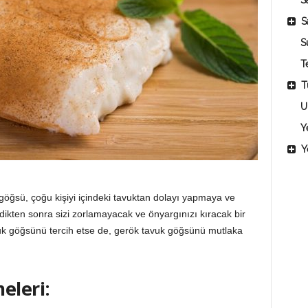
Sa
S
S
T
T
U
Y
Y
 göğsü, çoğu kişiyi içindeki tavuktan dolayı yapmaya ve
dikten sonra sizi zorlamayacak ve önyargınızı kıracak bir
avuk göğsünü tercih etse de, gerök tavuk göğsünü mutlaka
eleri: