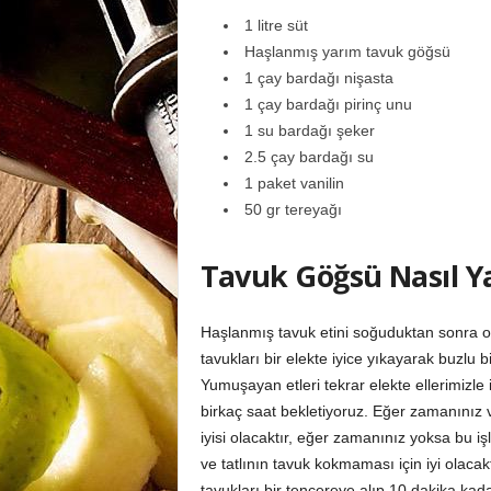
1 litre süt
Haşlanmış yarım tavuk göğsü
1 çay bardağı nişasta
1 çay bardağı pirinç unu
1 su bardağı şeker
2.5 çay bardağı su
1 paket vanilin
50 gr tereyağı
Tavuk Göğsü Nasıl Ya
Haşlanmış tavuk etini soğuduktan sonra ol
tavukları bir elekte iyice yıkayarak buzlu 
Yumuşayan etleri tekrar elekte ellerimizl
birkaç saat bekletiyoruz. Eğer zamanınız v
iyisi olacaktır, eğer zamanınız yoksa bu i
ve tatlının tavuk kokmaması için iyi olacakt
tavukları bir tencereye alıp 10 dakika ka