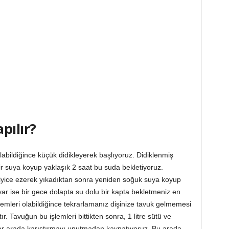
pılır?
abildiğince küçük didikleyerek başlıyoruz. Didiklenmiş
bir suya koyup yaklaşık 2 saat bu suda bekletiyoruz.
e iyice ezerek yıkadıktan sonra yeniden soğuk suya koyup
ar ise bir gece dolapta su dolu bir kapta bekletmeniz en
şlemleri olabildiğince tekrarlamanız dişinize tavuk gelmemesi
ır. Tavuğun bu işlemleri bittikten sonra, 1 litre sütü ve
dar arada karıştırmayı unutmadan kaynatıyoruz. Bu arada