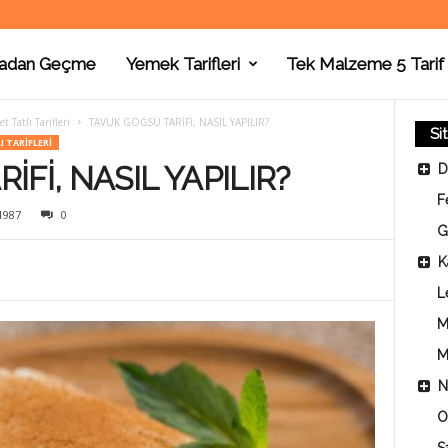
adan Geçme
Yemek Tarifleri
Tek Malzeme 5 Tarif
 Tatlı Tarifleri
TAVUK GÖĞSÜ TARİFİ, NASIL YAPILIR?
Si
I TARIFLERI
Fİ, NASIL YAPILIR?
D
F
1987
0
G
K
L
M
M
N
O