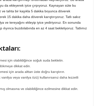
suyu da ekleyerek iyice çırpıyoruz. Kaynayan süte bu
uz ve tahta bir kaşıkla 5 dakika boyunca döverek
erek 15 dakika daha döverek karıştırıyoruz. Tatlı sakız
ilya ve tereyağını ekleyip iyice yediriyoruz. En sonunda
üp ılıyınca buzdolabında en az 4 saat bekletiyoruz. Tatlımız
taları:
i için olabildiğince soğuk suda bekletin.
 dökmeye dikkat edin.
esi için arada alttan üste doğru karıştırın.
 vanilya veya vanilya özü) kullanırsanız daha lezzetli
mış olmasına ve olabildiğince ezilmesine dikkat edin.