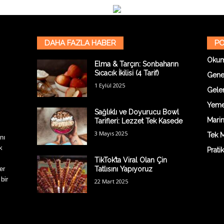
DAHA FAZLA HABER
PO
Oku
Elma & Tarçın: Sonbaharın
Sıcacık İkilisi (4 Tarif)
Gene
1 Eylül 2025
Gelen
Yemek
Sağlıklı ve Doyurucu Bowl
Marin
Tarifleri: Lezzet Tek Kasede
3 Mayıs 2025
Tek M
nı
k
Prati
TikTok’ta Viral Olan Çin
er
Tatlısını Yapıyoruz
 bir
22 Mart 2025