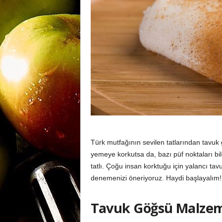
m
a
n
y
Türk mutfağının sevilen tatlarından tavuk
yemeye korkutsa da, bazı püf noktaları bil
a
tatlı. Çoğu insan korktuğu için yalancı t
denemenizi öneriyoruz. Haydi başlayalım!
Tavuk Göğsü Malzem