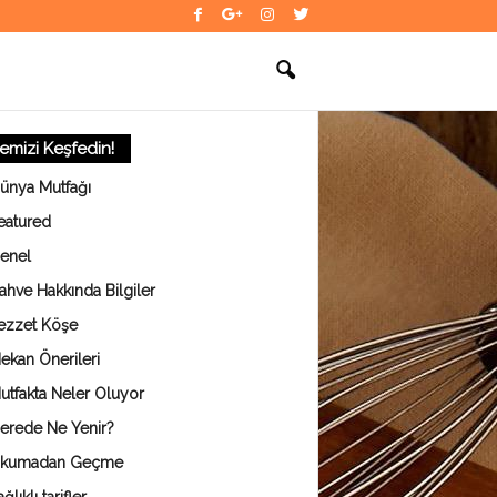
temizi Keşfedin!
ünya Mutfağı
eatured
enel
ahve Hakkında Bilgiler
ezzet Köşe
ekan Önerileri
utfakta Neler Oluyor
erede Ne Yenir?
kumadan Geçme