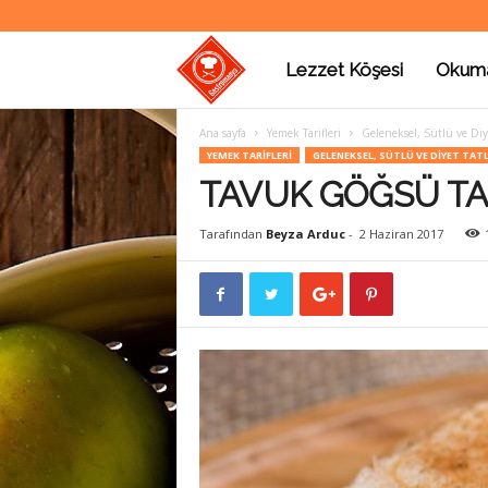
Lezzet Köşesi
Okum
G
Ana sayfa
Yemek Tarifleri
Geleneksel, Sütlü ve Diyet
a
YEMEK TARIFLERI
GELENEKSEL, SÜTLÜ VE DIYET TATL
TAVUK GÖĞSÜ TARİ
s
Tarafından
Beyza Arduc
-
2 Haziran 2017
t
r
o