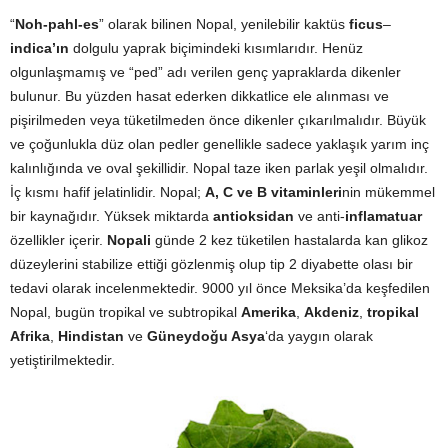
“
Noh-pahl-es
” olarak bilinen Nopal, yenilebilir kaktüs
ficus
–
indica’ın
dolgulu yaprak biçimindeki kısımlarıdır. Henüz
olgunlaşmamış ve “ped” adı verilen genç yapraklarda dikenler
bulunur. Bu yüzden hasat ederken dikkatlice ele alınması ve
pişirilmeden veya tüketilmeden önce dikenler çıkarılmalıdır. Büyük
ve çoğunlukla düz olan pedler genellikle sadece yaklaşık yarım inç
kalınlığında ve oval şekillidir. Nopal taze iken parlak yeşil olmalıdır.
İç kısmı hafif jelatinlidir. Nopal;
A, C ve B vitaminleri
nin mükemmel
bir kaynağıdır. Yüksek miktarda
antioksidan
ve anti-
inflamatuar
özellikler içerir.
Nopali
günde 2 kez tüketilen hastalarda kan glikoz
düzeylerini stabilize ettiği gözlenmiş olup tip 2 diyabette olası bir
tedavi olarak incelenmektedir. 9000 yıl önce Meksika’da keşfedilen
Nopal, bugün tropikal ve subtropikal
Amerika
,
Akdeniz
,
tropikal
Afrika
,
Hindistan
ve
Güneydoğu Asya
‘da yaygın olarak
yetiştirilmektedir.