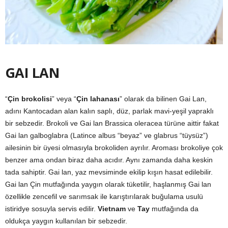
GAI LAN
“
Çin brokolisi
” veya “
Çin lahanası
” olarak da bilinen Gai Lan,
adını Kantocadan alan kalın saplı, düz, parlak mavi-yeşil yapraklı
bir sebzedir. Brokoli ve Gai lan Brassica oleracea türüne aittir fakat
Gai lan galboglabra (Latince albus “beyaz” ve glabrus “tüysüz”)
ailesinin bir üyesi olmasıyla brokoliden ayrılır. Aroması brokoliye çok
benzer ama ondan biraz daha acıdır. Aynı zamanda daha keskin
tada sahiptir. Gai lan, yaz mevsiminde ekilip kışın hasat edilebilir.
Gai lan Çin mutfağında yaygın olarak tüketilir, haşlanmış Gai lan
özellikle zencefil ve sarımsak ile karıştırılarak buğulama usulü
istiridye sosuyla servis edilir.
Vietnam
ve
Tay
mutfağında da
oldukça yaygın kullanılan bir sebzedir.