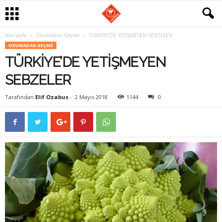
Ana sayfa
Okumadan Geçme
TÜRKİYE’DE YETİŞMEYEN SEBZELER
G
OKUMADAN GEÇME
TÜRKİYE’DE YETİŞMEYEN
a
SEBZELER
s
Tarafından
Elif Ozabus
-
2 Mayıs 2018
1144
0
t
r
o
m
a
n