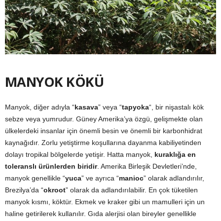
MANYOK KÖKÜ
Manyok, diğer adıyla “
kasava
” veya “
tapyoka
“, bir nişastalı kök
sebze veya yumrudur. Güney Amerika’ya özgü, gelişmekte olan
ülkelerdeki insanlar için önemli besin ve önemli bir karbonhidrat
kaynağıdır. Zorlu yetiştirme koşullarına dayanma kabiliyetinden
dolayı tropikal bölgelerde yetişir. Hatta manyok,
kuraklığa en
toleranslı ürünlerden biridir
. Amerika Birleşik Devletleri’nde,
manyok genellikle “
yuca
” ve ayrıca “
manioc
” olarak adlandırılır,
Brezilya’da “
okroot
” olarak da adlandırılabilir. En çok tüketilen
manyok kısmı, köktür. Ekmek ve kraker gibi un mamulleri için un
haline getirilerek kullanılır. Gıda alerjisi olan bireyler genellikle