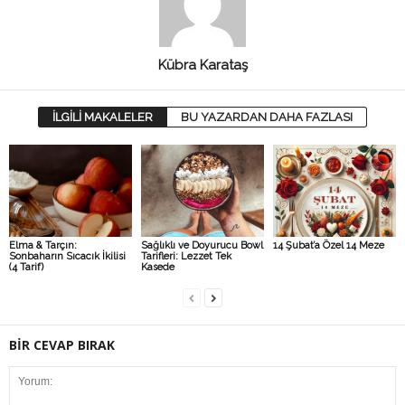
Kübra Karataş
İLGİLİ MAKALELER
BU YAZARDAN DAHA FAZLASI
Elma & Tarçın:
Sağlıklı ve Doyurucu Bowl
14 Şubat’a Özel 14 Meze
Sonbaharın Sıcacık İkilisi
Tarifleri: Lezzet Tek
(4 Tarif)
Kasede
BİR CEVAP BIRAK