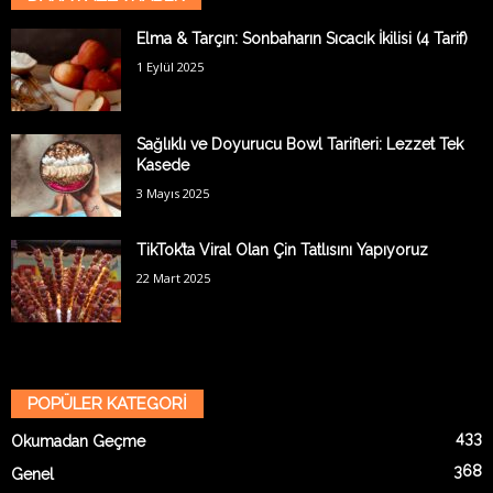
Elma & Tarçın: Sonbaharın Sıcacık İkilisi (4 Tarif)
1 Eylül 2025
Sağlıklı ve Doyurucu Bowl Tarifleri: Lezzet Tek
Kasede
3 Mayıs 2025
TikTok’ta Viral Olan Çin Tatlısını Yapıyoruz
22 Mart 2025
POPÜLER KATEGORİ
433
Okumadan Geçme
368
Genel