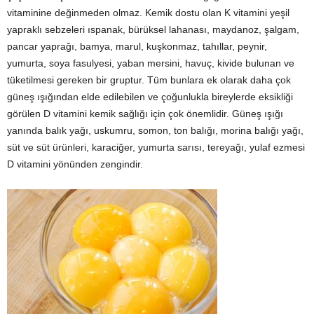
vitaminine değinmeden olmaz. Kemik dostu olan K vitamini yeşil
yapraklı sebzeleri ıspanak, bürüksel lahanası, maydanoz, şalgam,
pancar yaprağı, bamya, marul, kuşkonmaz, tahıllar, peynir,
yumurta, soya fasulyesi, yaban mersini, havuç, kivide bulunan ve
tüketilmesi gereken bir gruptur. Tüm bunlara ek olarak daha çok
güneş ışığından elde edilebilen ve çoğunlukla bireylerde eksikliği
görülen D vitamini kemik sağlığı için çok önemlidir. Güneş ışığı
yanında balık yağı, uskumru, somon, ton balığı, morina balığı yağı,
süt ve süt ürünleri, karaciğer, yumurta sarısı, tereyağı, yulaf ezmesi
D vitamini yönünden zengindir.