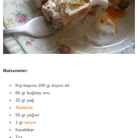
y
a
Malzemeler:
Kişi başına 200 gr koyun eti
80 gr buğday unu
25 gr yağ
Yumurta
50 gr yoğurt
1 gr
tarçın
Karabiber
Tuz