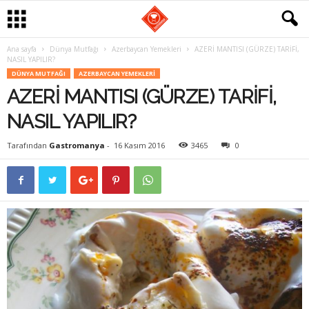
Ana sayfa
Dünya Mutfağı
Azerbaycan Yemekleri
AZERİ MANTISI (GÜRZE) TARİFİ,
G
NASIL YAPILIR?
DÜNYA MUTFAĞI
AZERBAYCAN YEMEKLERI
a
AZERİ MANTISI (GÜRZE) TARİFİ,
s
NASIL YAPILIR?
t
Tarafından
Gastromanya
-
16 Kasım 2016
3465
0
r
o
m
a
n