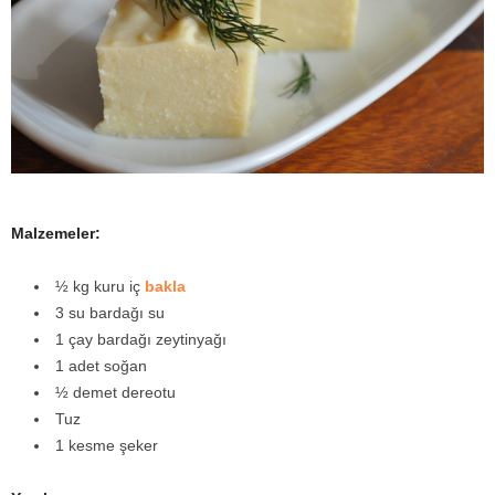
y
a
Malzemeler:
½ kg kuru iç
bakla
3 su bardağı su
1 çay bardağı zeytinyağı
1 adet soğan
½ demet dereotu
Tuz
1 kesme şeker