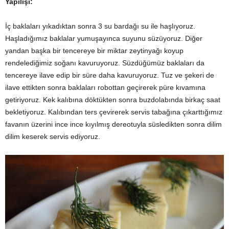
Yapılışı:
İç baklaları yıkadıktan sonra 3 su bardağı su ile haşlıyoruz.
Haşladığımız baklalar yumuşayınca suyunu süzüyoruz. Diğer
yandan başka bir tencereye bir miktar zeytinyağı koyup
rendelediğimiz soğanı kavuruyoruz. Süzdüğümüz baklaları da
tencereye ilave edip bir süre daha kavuruyoruz. Tuz ve şekeri de
ilave ettikten sonra baklaları robottan geçirerek püre kıvamına
getiriyoruz. Kek kalıbına döktükten sonra buzdolabında birkaç saat
bekletiyoruz. Kalıbından ters çevirerek servis tabağına çıkarttığımız
favanın üzerini ince ince kıyılmış dereotuyla süsledikten sonra dilim
dilim keserek servis ediyoruz.