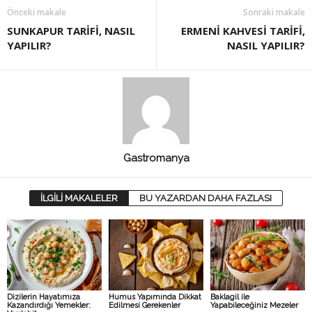
Önceki makale
Sonraki makale
SUNKAPUR TARİFİ, NASIL
ERMENİ KAHVESİ TARİFİ,
YAPILIR?
NASIL YAPILIR?
Gastromanya
İLGİLİ MAKALELER
BU YAZARDAN DAHA FAZLASI
Dizilerin Hayatımıza
Humus Yapımında Dikkat
Baklagil ile
Kazandırdığı Yemekler:
Edilmesi Gerekenler
Yapabileceğiniz Mezeler