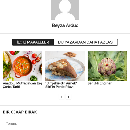
Beyza Arduc
İLGİLİ MAKALELER
BU YAZARDAN DAHA FAZLASI
Anadolu Mutfağından Beş
“Bir Şehir-Bir Yemek”
Şenlikli Enginar
Çorba Tarifi
Siirt’in Perde Pilavı
BİR CEVAP BIRAK