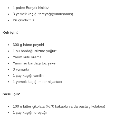
1 paket Burçak bisküvi
3 yemek kaşığı tereyağı(yumuşamış)
Bir çimdik tuz
Kek için:
300 g labne peyniri
1 su bardağı süzme yoğurt
Yarım kutu krema
Yarım su bardağı toz şeker
3 yumurta
1 çay kaşığı vanilin
1 yemek kaşığı mısır nişastası
Sosu için:
100 g bitter çikolata (%70 kakaolu ya da pasta çikolatası)
1 çay kaşığı tereyağı