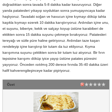
doğradıktan sonra tavada 5-8 dakika kadar kavuruyoruz. Diğer
yanda patatesleri yıkayıp soyduktan sonra yumuşayıncaya kadar
haşlıyoruz. Tavadaki soğan ve havucun içine kıymayı döküp tahta
kaşıkla kıymayı ezerek 10 dakika karıştırıyoruz. Ardından içine unu,
et suyunu, biberiye, kekik ve salçayı koyup üstüne karabiberi de
ektikten sonra 15 dakika suyunu çekmeye bırakıyoruz. Patatesleri
tereyağı ve sütle püre haline getiriyoruz. Ardından taze kaşarı
rendeleyip içine karıştırıp bir tutam da tuz ekliyoruz. Kıyma
karışımına suyunu çektikten sonra bir tutam tuz atıyoruz. Bir fırın
tepsisine karışımı döküp iyice yayıp üstüne patates püresini
yayıyoruz. Önceden ısıtılmış 200 derece fırında 35-40 dakika üzeri
hafif kahverengileşinceye kadar pişiriyoruz.
Özet