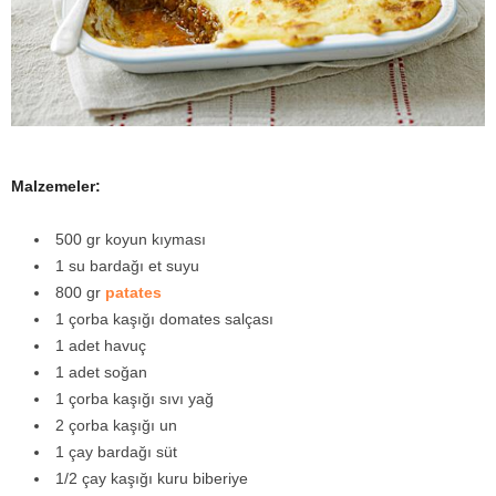
y
a
Malzemeler:
500 gr koyun kıyması
1 su bardağı et suyu
800 gr
patates
1 çorba kaşığı domates salçası
1 adet havuç
1 adet soğan
1 çorba kaşığı sıvı yağ
2 çorba kaşığı un
1 çay bardağı süt
1/2 çay kaşığı kuru biberiye