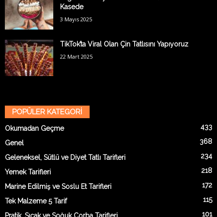
Kasede
3 Mayıs 2025
TikTok’ta Viral Olan Çin Tatlısını Yapıyoruz
22 Mart 2025
POPÜLER KATEGORİ
433
Okumadan Geçme
368
Genel
234
Geleneksel, Sütlü ve Diyet Tatlı Tarifleri
218
Yemek Tarifleri
172
Marine Edilmiş ve Soslu Et Tarifleri
115
Tek Malzeme 5 Tarif
101
Pratik, Sıcak ve Soğuk Çorba Tarifleri