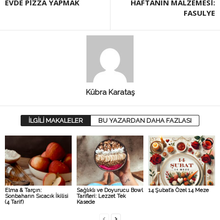
EVDE PİZZA YAPMAK
HAFTANIN MALZEMESİ:
FASULYE
Kübra Karataş
İLGİLİ MAKALELER
BU YAZARDAN DAHA FAZLASI
Elma & Tarçın:
Sağlıklı ve Doyurucu Bowl
14 Şubat’a Özel 14 Meze
Sonbaharın Sıcacık İkilisi
Tarifleri: Lezzet Tek
(4 Tarif)
Kasede