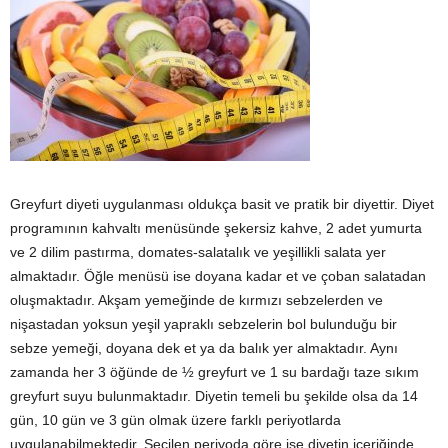
Greyfurt diyeti uygulanması oldukça basit ve pratik bir diyettir. Diyet
programının kahvaltı menüsünde şekersiz kahve, 2 adet yumurta
ve 2 dilim pastırma, domates-salatalık ve yeşillikli salata yer
almaktadır. Öğle menüsü ise doyana kadar et ve çoban salatadan
oluşmaktadır. Akşam yemeğinde de kırmızı sebzelerden ve
nişastadan yoksun yeşil yapraklı sebzelerin bol bulunduğu bir
sebze yemeği, doyana dek et ya da balık yer almaktadır. Aynı
zamanda her 3 öğünde de ½ greyfurt ve 1 su bardağı taze sıkım
greyfurt suyu bulunmaktadır. Diyetin temeli bu şekilde olsa da 14
gün, 10 gün ve 3 gün olmak üzere farklı periyotlarda
uygulanabilmektedir. Seçilen periyoda göre ise diyetin içeriğinde