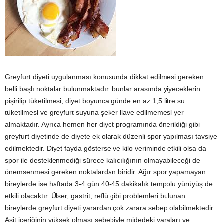
Greyfurt diyeti uygulanması konusunda dikkat edilmesi gereken
belli başlı noktalar bulunmaktadır. bunlar arasında yiyeceklerin
pişirilip tüketilmesi, diyet boyunca günde en az 1,5 litre su
tüketilmesi ve greyfurt suyuna şeker ilave edilmemesi yer
almaktadır. Ayrıca hemen her diyet programında önerildiği gibi
greyfurt diyetinde de diyete ek olarak düzenli spor yapılması tavsiye
edilmektedir. Diyet fayda gösterse ve kilo veriminde etkili olsa da
spor ile desteklenmediği sürece kalıcılığının olmayabileceği de
önemsenmesi gereken noktalardan biridir. Ağır spor yapamayan
bireylerde ise haftada 3-4 gün 40-45 dakikalık tempolu yürüyüş de
etkili olacaktır. Ülser, gastrit, reflü gibi problemleri bulunan
bireylerde greyfurt diyeti yarardan çok zarara sebep olabilmektedir.
Asit içeriğinin yüksek olması sebebiyle midedeki yaraları ve