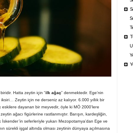
Sa
S
S
T
T
U
Y
Y
iridir. Hatta zeytin için “
ilk ağaç
” denmektedir. Ege’nin
 iksiri… Zeytin için ne derseniz az kalıyor. 6.000 yıllık bir
çok eskilere dayanan bir meyvedir, öyle ki MÖ 2000’lere
zeytin ağacı figürlerine rastlanmıştır. Barışın, kardeşliğin,
ük İskender’in seferleriyle yukarı Mezopotamya’dan Ege ve
ının sürekli işgal altında olması zeytinin dünyaya açılmasına