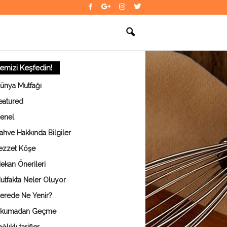
temizi Keşfedin!
ünya Mutfağı
eatured
enel
ahve Hakkında Bilgiler
ezzet Köşe
ekan Önerileri
utfakta Neler Oluyor
erede Ne Yenir?
kumadan Geçme