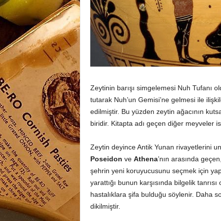
Zeytinin barışı simgelemesi Nuh Tufanı ol
tutarak Nuh’un Gemisi’ne gelmesi ile ilişki
edilmiştir. Bu yüzden zeytin ağacının kuts
biridir. Kitapta adı geçen diğer meyveler i
Zeytin deyince Antik Yunan rivayetlerini 
Poseidon
ve
Athena
’nın arasında geçen
şehrin yeni koruyucusunu seçmek için yapt
yarattığı bunun karşısında bilgelik tanrısı
hastalıklara şifa bulduğu söylenir. Daha s
dikilmiştir.