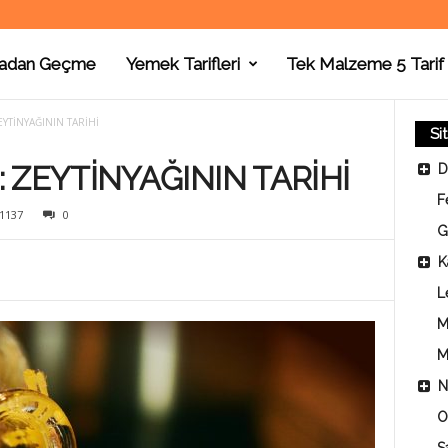
adan Geçme
Yemek Tarifleri
Tek Malzeme 5 Tarif
YTİNYAĞININ TARİHİ
Si
 ZEYTİNYAĞININ TARİHİ
D
F
1137
0
G
K
L
M
M
N
O