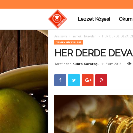
Lezzet Köşesi
Okum
G
Ana sayfa
Yemek Hikayeleri
HER DERDE DEVA: ZE
a
YEMEK HIKAYELERI
HER DERDE DEVA:
s
Tarafından
Kübra Karataş
-
11 Ekim 2018
t
r
o