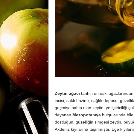
m
a
n
y
Zeytin ağacı
tarihin en eski ağaçlarından b
a
incisi, saklı hazine, sağlık deposu, güzellik
geçmişe sahip olan zeytin, yetiştiriciliği 
dayanan
Mezopotamya
bulgularında bile 
dostluğun, güzelliğin simgesi zeytin, büy
Akdeniz kıyılarına taşınmıştır. Ege kıyılar