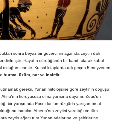
duktan sonra beyaz bir güvercinin ağzında zeytin dalı
lendirilmiştir. Hayatın sürdüğünün bir kanıtı olarak kabul
al olduğun inanılır. Kutsal kitaplarda adı geçen 5 meyveden
se
hurma
,
üzüm
,
nar
ve
incir
dir.
unutmamak gerekir. Yunan mitolojisine göre zeytinin doğuşu
, Atina’nın koruyucusu olma yarışına dayanır. Zeus’un
ığı bir yarışmada Poseidon’un rüzgârla yarışan bir at
 olduğuna inanılan Athena’nın zeytini yarattığı ve tüm
onra zeytin ağacı tüm Yunan adalarına ve şehirlerine