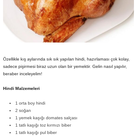
y
a
Özellikle kış aylarında sık sık yapılan hindi, hazırlaması çok kolay,
sadece pişirmesi biraz uzun olan bir yemektir. Gelin nasıl yapılır,
beraber inceleyelim!
Hindi Malzemeleri
1 orta boy hindi
2 soğan
1 yemek kaşığı domates salçası
1 tatlı kaşığı toz kırmızı biber
1 tatlı kaşığı pul biber