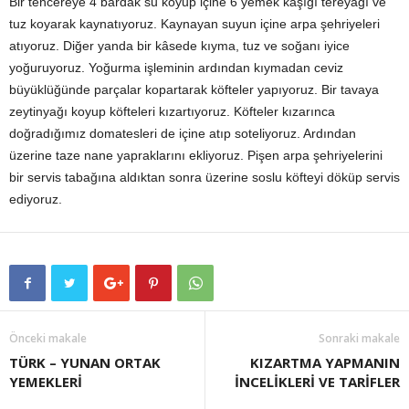
Bir tencereye 4 bardak su koyup içine 6 yemek kaşığı tereyağı ve
tuz koyarak kaynatıyoruz. Kaynayan suyun içine arpa şehriyeleri
atıyoruz. Diğer yanda bir kâsede kıyma, tuz ve soğanı iyice
yoğuruyoruz. Yoğurma işleminin ardından kıymadan ceviz
büyüklüğünde parçalar kopartarak köfteler yapıyoruz. Bir tavaya
zeytinyağı koyup köfteleri kızartıyoruz. Köfteler kızarınca
doğradığımız domatesleri de içine atıp soteliyoruz. Ardından
üzerine taze nane yapraklarını ekliyoruz. Pişen arpa şehriyelerini
bir servis tabağına aldıktan sonra üzerine soslu köfteyi döküp servis
ediyoruz.
Önceki makale
Sonraki makale
TÜRK – YUNAN ORTAK
KIZARTMA YAPMANIN
YEMEKLERİ
İNCELİKLERİ VE TARİFLER