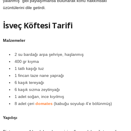
yalanmış” gibi paylaşımlarda bulunarak konu hakkındaki
üzüntülerini dile getirdi.
İsveç Köftesi Tarifi
Malzemeler
2 su bardağı arpa şehriye, haşlanmış
400 gr kıyma
1 tatlı kaşığı tuz
1 fincan taze nane yaprağı
6 kaşık tereyağı
6 kaşık sızma zeytinyağı
1 adet soğan, ince kıyılmış
8 adet çeri
domates
(kabuğu soyulup 4’e bölünmüş)
Yapılışı