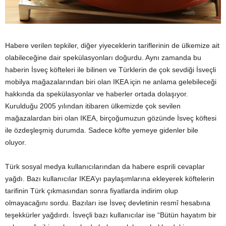
Habere verilen tepkiler, diğer yiyeceklerin tariflerinin de ülkemize ait
olabileceğine dair spekülasyonları doğurdu. Aynı zamanda bu
haberin İsveç köfteleri ile bilinen ve Türklerin de çok sevdiği İsveçli
mobilya mağazalarından biri olan IKEA için ne anlama gelebileceği
hakkında da spekülasyonlar ve haberler ortada dolaşıyor.
Kurulduğu 2005 yılından itibaren ülkemizde çok sevilen
mağazalardan biri olan IKEA, birçoğumuzun gözünde İsveç köftesi
ile özdeşleşmiş durumda. Sadece köfte yemeye gidenler bile
oluyor.
Türk sosyal medya kullanıcılarından da habere esprili cevaplar
yağdı. Bazı kullanıcılar IKEA’yı paylaşımlarına ekleyerek köftelerin
tarifinin Türk çıkmasından sonra fiyatlarda indirim olup
olmayacağını sordu. Bazıları ise İsveç devletinin resmî hesabına
teşekkürler yağdırdı. İsveçli bazı kullanıcılar ise “Bütün hayatım bir