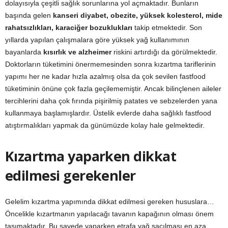
dolayısıyla çeşitli sağlık sorunlarına yol açmaktadır. Bunların
başında gelen
kanseri diyabet, obezite, yüksek kolesterol, mide
rahatsızlıkları, karaciğer bozuklukları
takip etmektedir. Son
yıllarda yapılan çalışmalara göre yüksek yağ kullanımının
bayanlarda
kısırlık ve alzheimer
riskini artırdığı da görülmektedir.
Doktorların tüketimini önermemesinden sonra kızartma tariflerinin
yapımı her ne kadar hızla azalmış olsa da çok sevilen fastfood
tüketiminin önüne çok fazla geçilememiştir. Ancak bilinçlenen aileler
tercihlerini daha çok fırında pişirilmiş patates ve sebzelerden yana
kullanmaya başlamışlardır. Üstelik evlerde daha sağlıklı fastfood
atıştırmalıkları yapmak da günümüzde kolay hale gelmektedir.
Kızartma yaparken dikkat
edilmesi gerekenler
Gelelim kızartma yapımında dikkat edilmesi gereken hususlara…
Öncelikle kızartmanın yapılacağı tavanın kapağının olması önem
taşımaktadır. Bu sayede yaparken etrafa yağ saçılması en aza