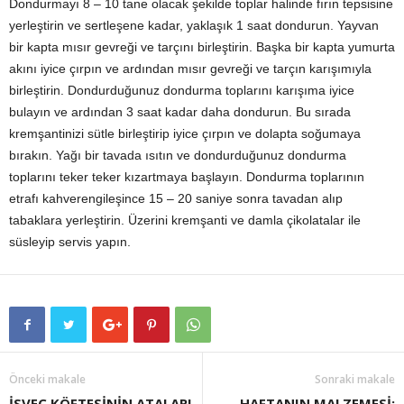
Dondurmayı 8 – 10 tane olacak şekilde toplar halinde fırın tepsisine
yerleştirin ve sertleşene kadar, yaklaşık 1 saat dondurun. Yayvan
bir kapta mısır gevreği ve tarçını birleştirin. Başka bir kapta yumurta
akını iyice çırpın ve ardından mısır gevreği ve tarçın karışımıyla
birleştirin. Dondurduğunuz dondurma toplarını karışıma iyice
bulayın ve ardından 3 saat kadar daha dondurun. Bu sırada
kremşantinizi sütle birleştirip iyice çırpın ve dolapta soğumaya
bırakın. Yağı bir tavada ısıtın ve dondurduğunuz dondurma
toplarını teker teker kızartmaya başlayın. Dondurma toplarının
etrafı kahverengileşince 15 – 20 saniye sonra tavadan alıp
tabaklara yerleştirin. Üzerini kremşanti ve damla çikolatalar ile
süsleyip servis yapın.
Önceki makale
Sonraki makale
İSVEÇ KÖFTESİNİN ATALARI
HAFTANIN MALZEMESİ: