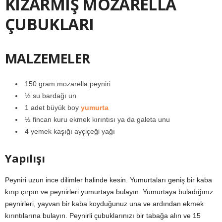
KIZARMIŞ MOZARELLA
ÇUBUKLARI
MALZEMELER
150 gram mozarella peyniri
½ su bardağı un
1 adet büyük boy
yumurta
½ fincan kuru ekmek kırıntısı ya da galeta unu
4 yemek kaşığı ayçiçeği yağı
Yapılışı
Peyniri uzun ince dilimler halinde kesin. Yumurtaları geniş bir kaba
kırıp çırpın ve peynirleri yumurtaya bulayın. Yumurtaya buladığınız
peynirleri, yayvan bir kaba koyduğunuz una ve ardından ekmek
kırıntılarına bulayın. Peynirli çubuklarınızı bir tabağa alın ve 15