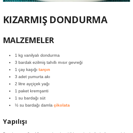
KIZARMIŞ DONDURMA
MALZEMELER
1 kg vanilyalı dondurma
3 bardak ezilmiş tahıllı mısır gevreği
1 çay kaşığı
tarçın
3 adet yumurta akı
2 litre ayçiçek yağı
1 paket kremşanti
1 su bardağı süt
½ su bardağı damla
çikolata
Yapılışı