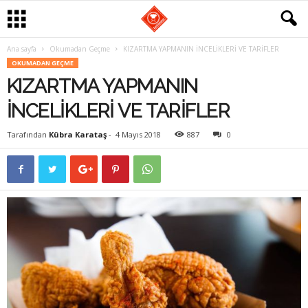
Ana sayfa
Okumadan Geçme
KIZARTMA YAPMANIN İNCELİKLERİ VE TARİFLER
G
OKUMADAN GEÇME
KIZARTMA YAPMANIN
a
İNCELİKLERİ VE TARİFLER
s
Tarafından
Kübra Karataş
-
4 Mayıs 2018
887
0
t
r
o
m
a
n