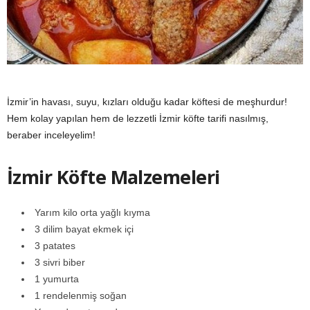
y
a
İzmir’in havası, suyu, kızları olduğu kadar köftesi de meşhurdur!
Hem kolay yapılan hem de lezzetli İzmir köfte tarifi nasılmış,
beraber inceleyelim!
İzmir Köfte Malzemeleri
Yarım kilo orta yağlı kıyma
3 dilim bayat ekmek içi
3 patates
3 sivri biber
1 yumurta
1 rendelenmiş soğan