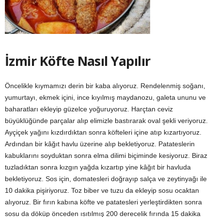
İzmir Köfte Nasıl Yapılır
Öncelikle kıymamızı derin bir kaba alıyoruz. Rendelenmiş soğanı,
yumurtayı, ekmek içini, ince kıyılmış maydanozu, galeta ununu ve
baharatları ekleyip güzelce yoğuruyoruz. Harçtan ceviz
büyüklüğünde parçalar alıp elimizle bastırarak oval şekli veriyoruz.
Ayçiçek yağını kızdırdıktan sonra köfteleri içine atıp kızartıyoruz.
Ardından bir kâğıt havlu üzerine alıp bekletiyoruz. Patateslerin
kabuklarını soyduktan sonra elma dilimi biçiminde kesiyoruz. Biraz
tuzladıktan sonra kızgın yağda kızartıp yine kâğıt bir havluda
bekletiyoruz. Sos için, domatesleri doğrayıp salça ve zeytinyağı ile
10 dakika pişiriyoruz. Toz biber ve tuzu da ekleyip sosu ocaktan
alıyoruz. Bir fırın kabına köfte ve patatesleri yerleştirdikten sonra
sosu da döküp önceden ısıtılmış 200 derecelik fırında 15 dakika