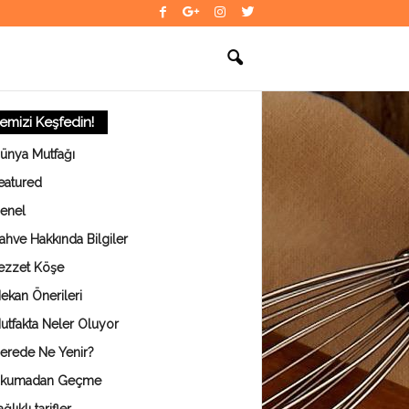
temizi Keşfedin!
ünya Mutfağı
eatured
enel
ahve Hakkında Bilgiler
ezzet Köşe
ekan Önerileri
utfakta Neler Oluyor
erede Ne Yenir?
kumadan Geçme