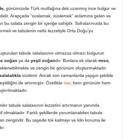
le,
günümüzde Türk mutfağına dek uzanmış ince bulgur ve
eşididir. Arapçada “soslamak, süslemek” anlamına gelen ve
 bu salata zengin bir içeriğe sahiptir. Sofralarınızda bu
rmeli ve tabulenin nefis lezzetiyle Orta Doğu’yu
uşturulan tabule salatasının olmazsa olmazı bulgurun
aze soğan
ya da
yeşil soğan
dır. Bunlara ek olarak
mısır,
 eklenebilmekte ve zengin bir görünüm oluşturmaktadır.
salatalıkla
süslenir. Ancak son zamanlarda yaygın şekilde
tliliğini de artırmıştır. Özellikle
nar
, hem görünüm hem
ştırılmaktadır.
nler tabule salatasının lezzetini artırmanın yanında
tif olmaktadır. Farklı şekillerde yorumlanabilen tabule
an zengindir. Bu sayede tok kalmayı ve kilo koruma ile
ır.