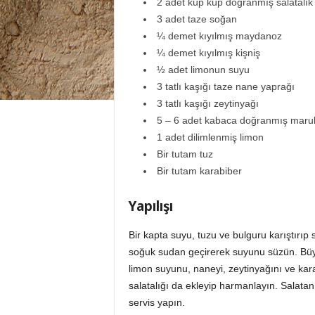
2 adet küp küp doğranmış salatalık
3 adet taze soğan
¼ demet kıyılmış maydanoz
¼ demet kıyılmış kişniş
½ adet limonun suyu
3 tatlı kaşığı taze nane yaprağı
3 tatlı kaşığı zeytinyağı
5 – 6 adet kabaca doğranmış marul
1 adet dilimlenmiş limon
Bir tutam tuz
Bir tutam karabiber
Yapılışı
Bir kapta suyu, tuzu ve bulguru karıştırıp
soğuk sudan geçirerek suyunu süzün. Büyü
limon suyunu, naneyi, zeytinyağını ve kar
salatalığı da ekleyip harmanlayın. Salatanı
servis yapın.