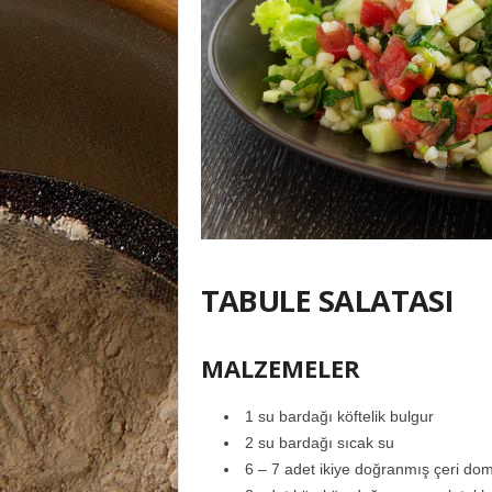
TABULE SALATASI
MALZEMELER
1 su bardağı köftelik bulgur
2 su bardağı sıcak su
6 – 7 adet ikiye doğranmış çeri do