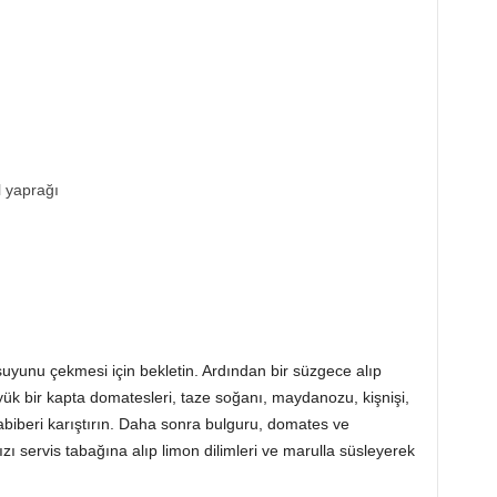
 yaprağı
 suyunu çekmesi için bekletin. Ardından bir süzgece alıp
k bir kapta domatesleri, taze soğanı, maydanozu, kişnişi,
abiberi karıştırın. Daha sonra bulguru, domates ve
zı servis tabağına alıp limon dilimleri ve marulla süsleyerek