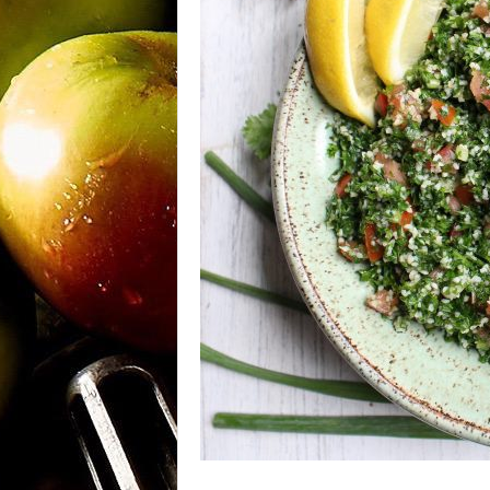
m
a
n
y
a