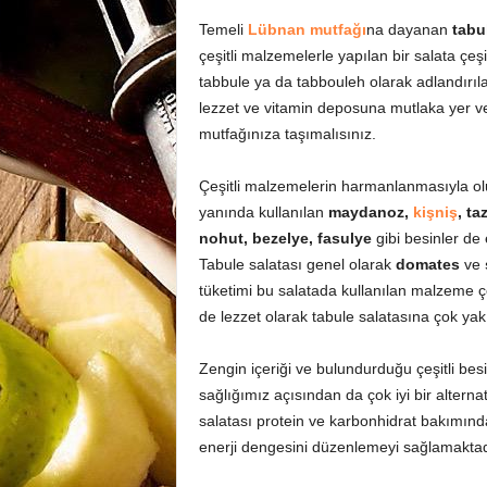
Temeli
Lübnan mutfağı
na dayanan
tabu
çeşitli malzemelerle yapılan bir salata ç
tabbule ya da tabbouleh olarak adlandırılan
lezzet ve vitamin deposuna mutlaka yer ve
mutfağınıza taşımalısınız.
Çeşitli malzemelerin harmanlanmasıyla ol
yanında kullanılan
maydanoz,
kişniş
, t
nohut, bezelye, fasulye
gibi besinler de
Tabule salatası genel olarak
domates
ve
tüketimi bu salatada kullanılan malzeme çeşi
de lezzet olarak tabule salatasına çok yakı
Zengin içeriği ve bulundurduğu çeşitli besi
sağlığımız açısından da çok iyi bir alterna
salatası protein ve karbonhidrat bakımınd
enerji dengesini düzenlemeyi sağlamaktad