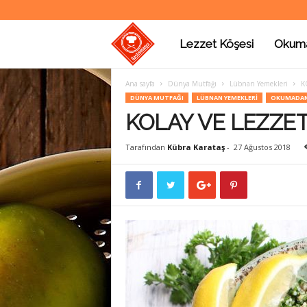
Lezzet Köşesi
Okum
G
Ana sayfa
Dünya Mutfağı
Lübnan Yemekleri
K
a
DÜNYA MUTFAĞI
LÜBNAN YEMEKLERI
OKUMADAN
KOLAY VE LEZZET
s
Tarafından
Kübra Karataş
-
27 Ağustos 2018
t
r
o