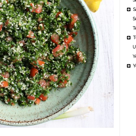
Sa
S
S
T
T
U
Y
Y