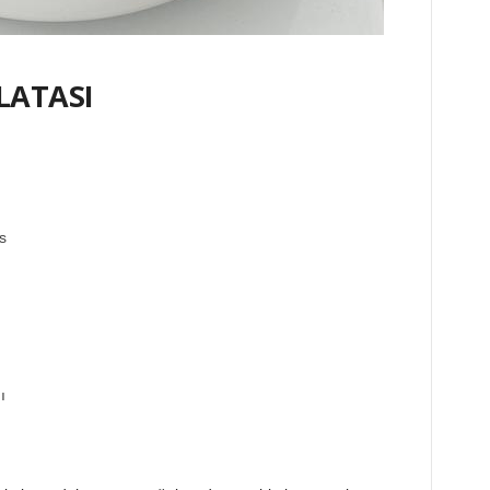
LATASI
s
ı