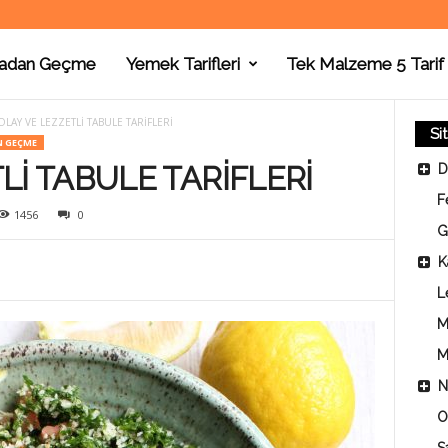
adan Geçme
Yemek Tarifleri
Tek Malzeme 5 Tarif
OLAY VE LEZZETLİ TABULE TARİFLERİ
Si
 GEÇME
Lİ TABULE TARİFLERİ
D
F
1456
0
G
K
L
M
M
N
O