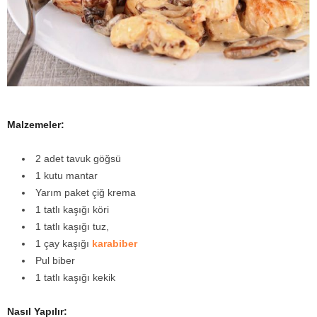
y
a
Malzemeler:
2 adet tavuk göğsü
1 kutu mantar
Yarım paket çiğ krema
1 tatlı kaşığı köri
1 tatlı kaşığı tuz,
1 çay kaşığı
karabiber
Pul biber
1 tatlı kaşığı kekik
Nasıl Yapılır: