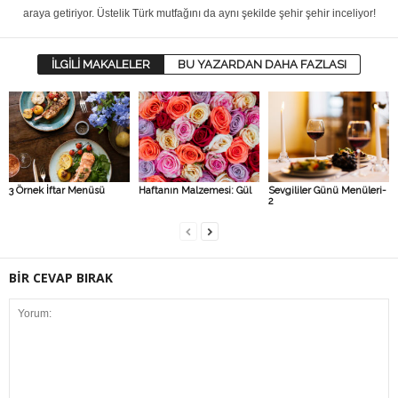
araya getiriyor. Üstelik Türk mutfağını da aynı şekilde şehir şehir inceliyor!
İLGİLİ MAKALELER
BU YAZARDAN DAHA FAZLASI
3 Örnek İftar Menüsü
Haftanın Malzemesi: Gül
Sevgililer Günü Menüleri-
2
BİR CEVAP BIRAK