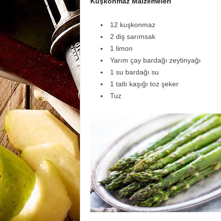
Kuşkonmaz Malzemeleri
12 kuşkonmaz
2 diş sarımsak
1 limon
Yarım çay bardağı zeytinyağı
1 su bardağı su
1 tatlı kaşığı toz şeker
Tuz