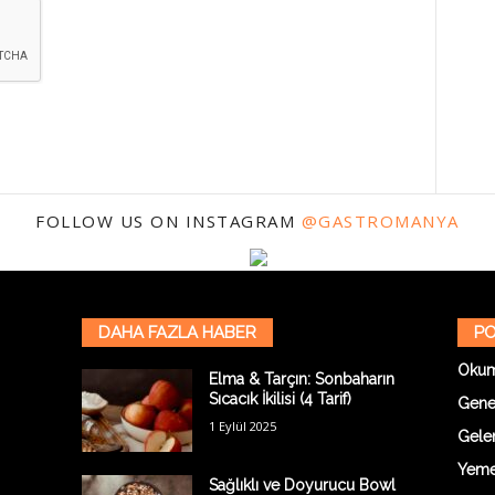
FOLLOW US ON INSTAGRAM
@GASTROMANYA
DAHA FAZLA HABER
PO
Oku
Elma & Tarçın: Sonbaharın
Sıcacık İkilisi (4 Tarif)
Gene
1 Eylül 2025
Gelen
Yemek
Sağlıklı ve Doyurucu Bowl