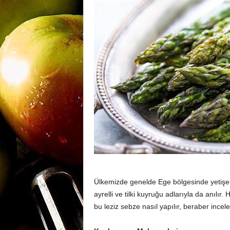
m
a
n
y
a
Ülkemizde genelde Ege bölgesinde yetişen 
ayrelli ve tilki kuyruğu adlarıyla da anılı
bu leziz sebze nasıl yapılır, beraber incel