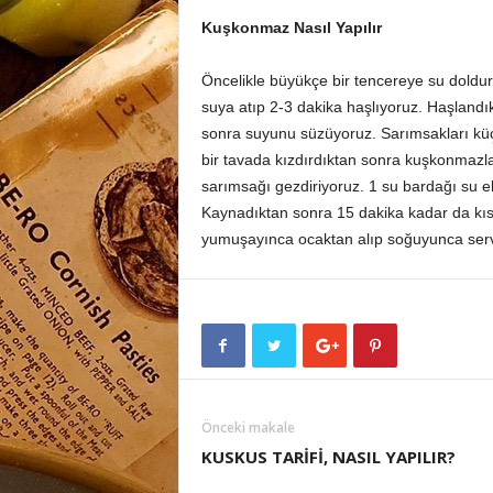
Kuşkonmaz Nasıl Yapılır
Öncelikle büyükçe bir tencereye su doldur
suya atıp 2-3 dakika haşlıyoruz. Haşland
sonra suyunu süzüyoruz. Sarımsakları küç
bir tavada kızdırdıktan sonra kuşkonmazları
sarımsağı gezdiriyoruz. 1 su bardağı su e
Kaynadıktan sonra 15 dakika kadar da kıs
yumuşayınca ocaktan alıp soğuyunca serv
Önceki makale
KUSKUS TARİFİ, NASIL YAPILIR?