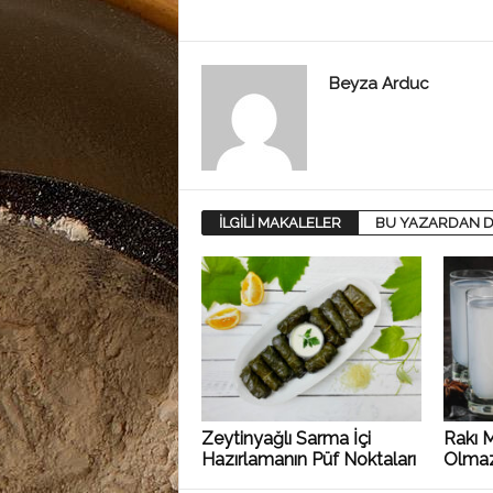
Beyza Arduc
İLGİLİ MAKALELER
BU YAZARDAN D
Zeytinyağlı Sarma İçi
Rakı 
Hazırlamanın Püf Noktaları
Olmaz