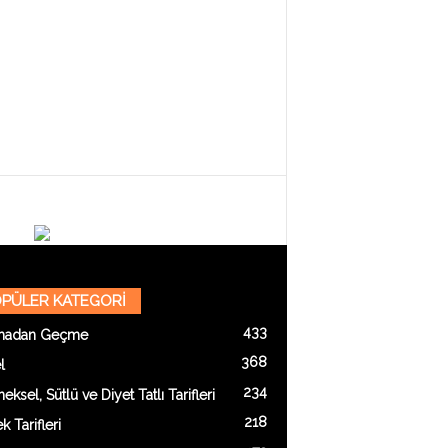
PÜLER KATEGORİ
433
madan Geçme
368
l
234
eksel, Sütlü ve Diyet Tatlı Tarifleri
218
 Tarifleri