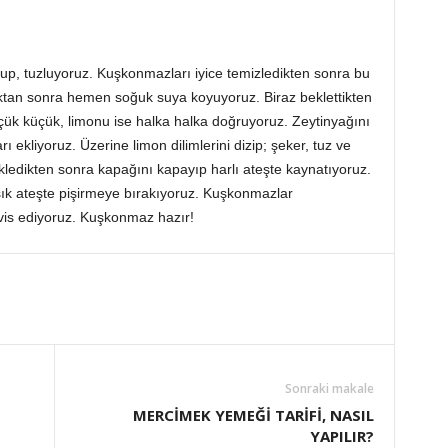
up, tuzluyoruz. Kuşkonmazları iyice temizledikten sonra bu
ıktan sonra hemen soğuk suya koyuyoruz. Biraz beklettikten
ük küçük, limonu ise halka halka doğruyoruz. Zeytinyağını
 ekliyoruz. Üzerine limon dilimlerini dizip; şeker, tuz ve
kledikten sonra kapağını kapayıp harlı ateşte kaynatıyoruz.
ık ateşte pişirmeye bırakıyoruz. Kuşkonmazlar
is ediyoruz. Kuşkonmaz hazır!
Sonraki makale
MERCİMEK YEMEĞİ TARİFİ, NASIL
YAPILIR?