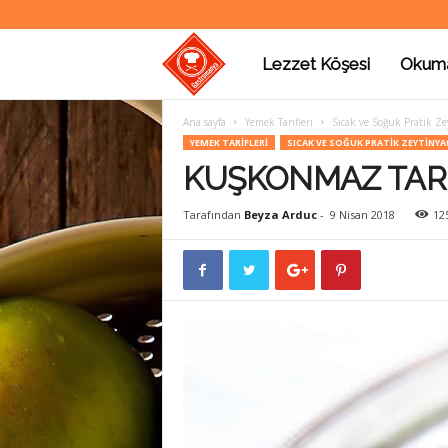
Lezzet Köşesi
Okum
G
Ana sayfa
Yemek Tarifleri
Sıcak ve Soğuk Pratik Zey
a
YEMEK TARIFLERI
SICAK VE SOĞUK PRATIK ZEYTINYAĞ
KUŞKONMAZ TARİF
s
Tarafından
Beyza Arduc
-
9 Nisan 2018
12
t
r
o