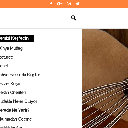
temizi Keşfedin!
ünya Mutfağı
eatured
enel
ahve Hakkında Bilgiler
ezzet Köşe
ekan Önerileri
utfakta Neler Oluyor
erede Ne Yenir?
kumadan Geçme