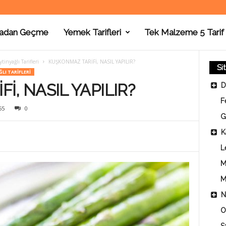
adan Geçme
Yemek Tarifleri
Tek Malzeme 5 Tarif
tinyağlı Tarifleri
KUŞKONMAZ TARİFİ, NASIL YAPILIR?
Si
LI TARIFLERI
İ, NASIL YAPILIR?
D
F
55
0
G
K
L
M
M
N
O