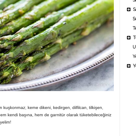
Sa
S
S
T
T
U
Y
Y
kuşkonmaz; keme dikeni, kedirgen, dilfilcan, tilkişen,
r. Hem kendi başına, hem de garnitür olarak tüketebileceğiniz
eyelim!