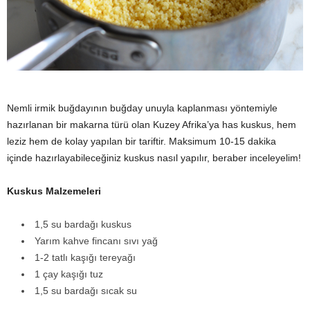
y
a
Nemli irmik buğdayının buğday unuyla kaplanması yöntemiyle
hazırlanan bir makarna türü olan Kuzey Afrika’ya has kuskus, hem
leziz hem de kolay yapılan bir tariftir. Maksimum 10-15 dakika
içinde hazırlayabileceğiniz kuskus nasıl yapılır, beraber inceleyelim!
Kuskus Malzemeleri
1,5 su bardağı kuskus
Yarım kahve fincanı sıvı yağ
1-2 tatlı kaşığı tereyağı
1 çay kaşığı tuz
1,5 su bardağı sıcak su