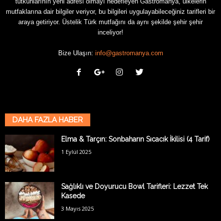
tutkunlarının yeni adresi olmayı hedefleyen Gastromanya, ülkelerin
mutfaklarına dair bilgiler veriyor, bu bilgileri uygulayabileceğiniz tarifleri bir
araya getiriyor. Üstelik Türk mutfağını da aynı şekilde şehir şehir
inceliyor!
Bize Ulaşın:
info@gastromanya.com
DAHA FAZLA HABER
Elma & Tarçın: Sonbaharın Sıcacık İkilisi (4 Tarif)
1 Eylül 2025
Sağlıklı ve Doyurucu Bowl Tarifleri: Lezzet Tek
Kasede
3 Mayıs 2025