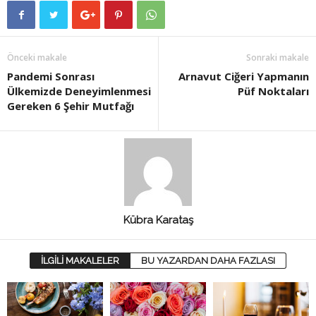
Önceki makale
Sonraki makale
Pandemi Sonrası
Arnavut Ciğeri Yapmanın
Ülkemizde Deneyimlenmesi
Püf Noktaları
Gereken 6 Şehir Mutfağı
Kübra Karataş
İLGİLİ MAKALELER
BU YAZARDAN DAHA FAZLASI