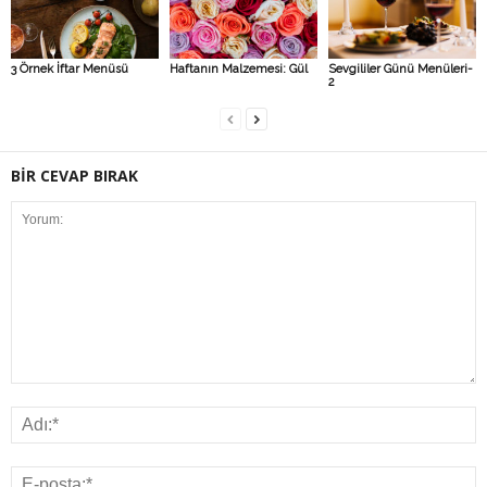
3 Örnek İftar Menüsü
Haftanın Malzemesi: Gül
Sevgililer Günü Menüleri-
2
BİR CEVAP BIRAK