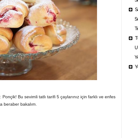
Sa
S
S
T
T
U
Y
Y
çik! Bu sevimli tatlı tarifi 5 çaylarınız için farklı ve enfes
ına beraber bakalım.