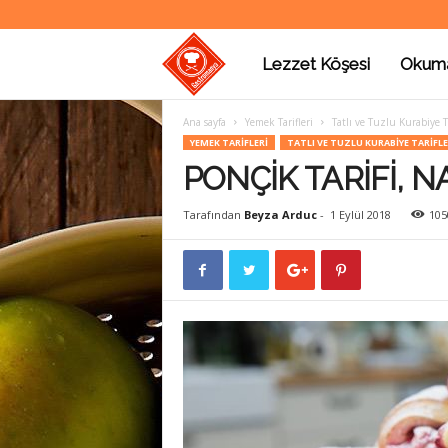
Lezzet Köşesi
Okum
G
Ana sayfa
Yemek Tarifleri
Tatlı ve Tuzlu Kurabiye Ta
a
YEMEK TARIFLERI
TATLI VE TUZLU KURABIYE TARIFLE
PONÇİK TARİFİ, NA
s
Tarafından
Beyza Arduc
-
1 Eylül 2018
105
t
r
o