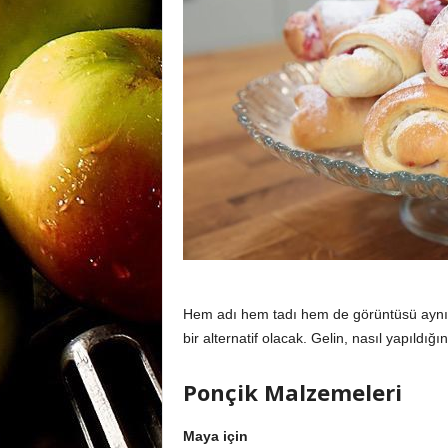
m
a
n
y
Hem adı hem tadı hem de görüntüsü aynı: Pon
a
bir alternatif olacak. Gelin, nasıl yapıldığ
Ponçik Malzemeleri
Maya için