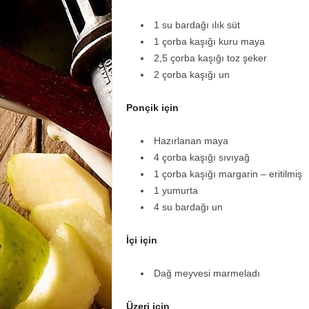
1 su bardağı ılık süt
1 çorba kaşığı kuru maya
2,5 çorba kaşığı toz şeker
2 çorba kaşığı un
Ponçik için
Hazırlanan maya
4 çorba kaşığı sıvıyağ
1 çorba kaşığı margarin – eritilmiş
1 yumurta
4 su bardağı un
İçi için
Dağ meyvesi marmeladı
Üzeri için