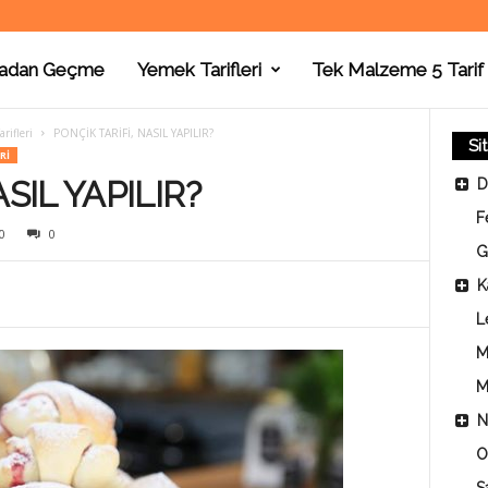
adan Geçme
Yemek Tarifleri
Tek Malzeme 5 Tarif
rifleri
PONÇİK TARİFİ, NASIL YAPILIR?
Si
RI
SIL YAPILIR?
D
F
0
0
G
K
L
M
M
N
O