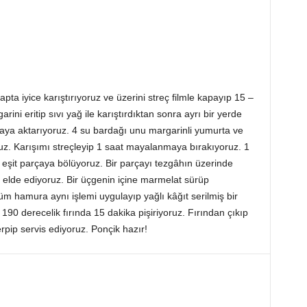
pta iyice karıştırıyoruz ve üzerini streç filmle kapayıp 15 –
ni eritip sıvı yağ ile karıştırdıktan sonra ayrı bir yerde
aya aktarıyoruz. 4 su bardağı unu margarinli yumurta ve
uz. Karışımı streçleyip 1 saat mayalanmaya bırakıyoruz. 1
eşit parçaya bölüyoruz. Bir parçayı tezgâhın üzerinde
r elde ediyoruz. Bir üçgenin içine marmelat sürüp
m hamura aynı işlemi uygulayıp yağlı kâğıt serilmiş bir
 190 derecelik fırında 15 dakika pişiriyoruz. Fırından çıkıp
pip servis ediyoruz. Ponçik hazır!