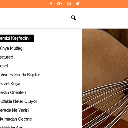
temizi Keşfedin!
ünya Mutfağı
eatured
enel
ahve Hakkında Bilgiler
ezzet Köşe
ekan Önerileri
utfakta Neler Oluyor
erede Ne Yenir?
kumadan Geçme