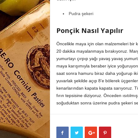
Pudra şekeri
Ponçik Nasıl Yapılır
Öncelikle maya için olan malzemeleri bir ka
20 dakika mayalanmaya bırakıyoruz. Margari
yumurtayı çırpıp yağı yavaş yavaş yumurt
maya karışımıyla beraber iyice yoğuruyor
saat sonra hamuru biraz daha yoğurup iki 
yuvarlak şekilde açıp 8’e bölerek üçgenle
kenarlarından kapata kapata sarıyoruz. Tü
fırın tepsisine diziyoruz. Önceden ısıtılmış
soğuduktan sonra üzerine pudra şekeri ser