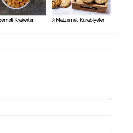
emeli Krakerler
3 Malzemeli Kurabiyeler