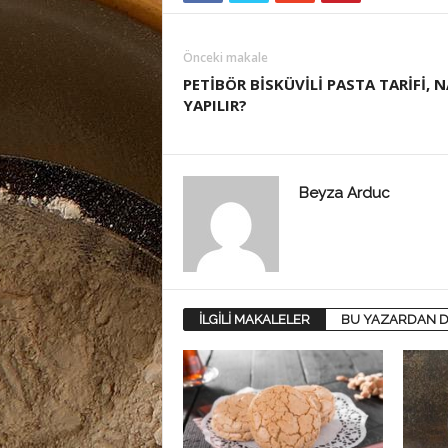
Önceki makale
PETİBÖR BİSKÜVİLİ PASTA TARİFİ, N
YAPILIR?
Beyza Arduc
İLGİLİ MAKALELER
BU YAZARDAN D