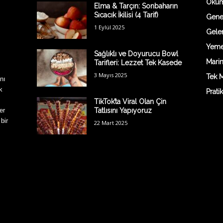
Oku
Elma & Tarçın: Sonbaharın
Sıcacık İkilisi (4 Tarif)
Gene
1 Eylül 2025
Gelen
Yemek
Sağlıklı ve Doyurucu Bowl
Marin
Tarifleri: Lezzet Tek Kasede
3 Mayıs 2025
Tek M
nı
k
Prati
TikTok’ta Viral Olan Çin
er
Tatlısını Yapıyoruz
 bir
22 Mart 2025