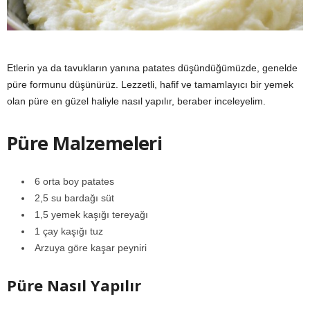
y
a
Etlerin ya da tavukların yanına patates düşündüğümüzde, genelde
püre formunu düşünürüz. Lezzetli, hafif ve tamamlayıcı bir yemek
olan püre en güzel haliyle nasıl yapılır, beraber inceleyelim.
Püre Malzemeleri
6 orta boy patates
2,5 su bardağı süt
1,5 yemek kaşığı tereyağı
1 çay kaşığı tuz
Arzuya göre kaşar peyniri
Püre Nasıl Yapılır