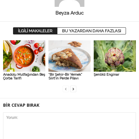
Beyza Arduc
İLGİLİ MAKALELER
BU YAZARDAN DAHA FAZLASI
Anadolu Mutfağından Beş
“Bir Şehir-Bir Yemek”
Şenlikli Enginar
Çorba Tarifi
Siirt’in Perde Pilavı
BİR CEVAP BIRAK