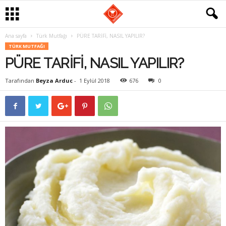
Ana sayfa
Türk Mutfağı
PÜRE TARİFİ, NASIL YAPILIR?
G
TÜRK MUTFAĞI
PÜRE TARİFİ, NASIL YAPILIR?
a
Tarafından
Beyza Arduc
-
1 Eylül 2018
676
0
s
t
r
o
m
a
n