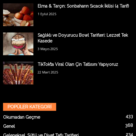
Elma & Tarçın: Sonbaharın Sıcacık İkilisi (4 Tarif)
1 Eylül 2025
Sağlıklı ve Doyurucu Bowl Tarifleri: Lezzet Tek
Kasede
3 Mayıs 2025
TikTok’ta Viral Olan Çin Tatlısını Yapıyoruz
22 Mart 2025
POPÜLER KATEGORİ
433
Okumadan Geçme
368
Genel
234
Geleneksel, Sütlü ve Diyet Tatlı Tarifleri