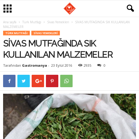
Ana sayfa
Türk Mutfağı
Sivas Yemekleri
SİVAS MUTFAĞINDA SIK KULLANILAN
G
MALZEMELER
TÜRK MUTFAĞI
SIVAS YEMEKLERI
a
SİVAS MUTFAĞINDA SIK
s
KULLANILAN MALZEMELER
t
Tarafından
Gastromanya
-
23 Eylül 2016
2935
0
r
o
m
a
n