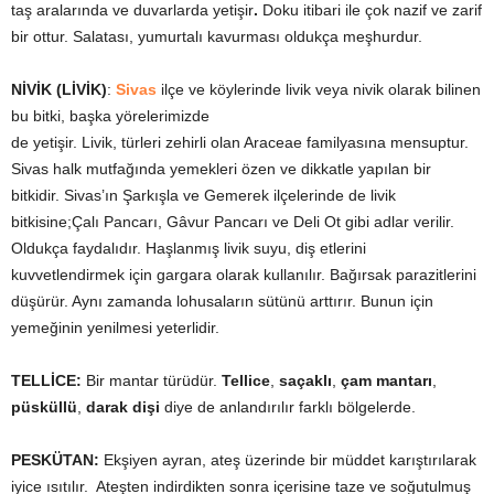
taş aralarında ve duvarlarda yetişir
.
Doku itibari ile çok nazif ve zarif
bir ottur. Salatası, yumurtalı kavurması oldukça meşhurdur.
NİVİK (LİVİK)
:
Sivas
ilçe ve köylerinde livik veya nivik olarak bilinen
bu bitki, başka yörelerimizde
de yetişir. Livik, türleri zehirli olan Araceae familyasına mensuptur.
Sivas halk mutfağında yemekleri özen ve dikkatle yapılan bir
bitkidir. Sivas’ın Şarkışla ve Gemerek ilçelerinde de livik
bitkisine;Çalı Pancarı, Gâvur Pancarı ve Deli Ot gibi adlar verilir.
Oldukça faydalıdır. Haşlanmış livik suyu, diş etlerini
kuvvetlendirmek için gargara olarak kullanılır. Bağırsak parazitlerini
düşürür. Aynı zamanda lohusaların sütünü arttırır. Bunun için
yemeğinin yenilmesi yeterlidir.
TELLİCE:
Bir mantar türüdür.
Tellice
,
saçaklı
,
çam mantarı
,
püsküllü
,
darak dişi
diye de anlandırılır farklı bölgelerde.
PESKÜTAN:
Ekşiyen ayran, ateş üzerinde bir müddet karıştırılarak
iyice ısıtılır. Ateşten indirdikten sonra içerisine taze ve soğutulmuş