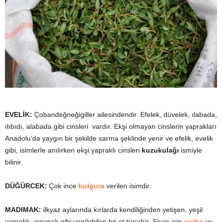
y
a
EVELİK:
Çobandeğneğigiller ailesindendir. Efelek, düvelek, ılabada,
ılıbıdı, alabada gibi cinsleri vardır. Ekşi olmayan cinslerin yaprakları
Anadolu’da yaygın bir şekilde sarma şeklinde yenir ve efelik, evelik
gibi, isimlerle anılırken ekşi yapraklı cinsleri
kuzukulağı
ismiyle
bilinir.
DÜĞÜRCEK:
Çok ince
bulgura
verilen isimdir.
MADIMAK:
ilkyaz aylarında kırlarda kendiliğinden yetişen, yeşil
yapraklı, ıspanak gibi yenilebilen bir ot türüdür. Sivas için
çorba
ve