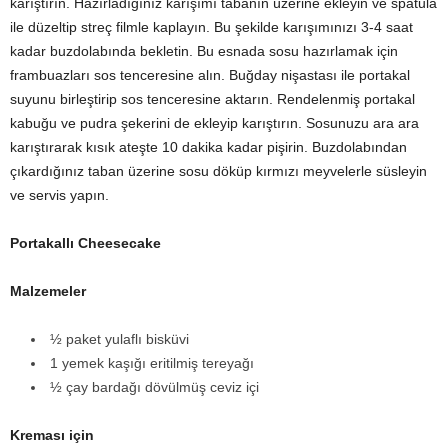
karıştırın. Hazırladığınız karışımı tabanın üzerine ekleyin ve spatula
ile düzeltip streç filmle kaplayın. Bu şekilde karışımınızı 3-4 saat
kadar buzdolabında bekletin. Bu esnada sosu hazırlamak için
frambuazları sos tenceresine alın. Buğday nişastası ile portakal
suyunu birleştirip sos tenceresine aktarın. Rendelenmiş portakal
kabuğu ve pudra şekerini de ekleyip karıştırın. Sosunuzu ara ara
karıştırarak kısık ateşte 10 dakika kadar pişirin. Buzdolabından
çıkardığınız taban üzerine sosu döküp kırmızı meyvelerle süsleyin
ve servis yapın.
Portakallı Cheesecake
Malzemeler
½ paket yulaflı bisküvi
1 yemek kaşığı eritilmiş tereyağı
½ çay bardağı dövülmüş ceviz içi
Kreması için