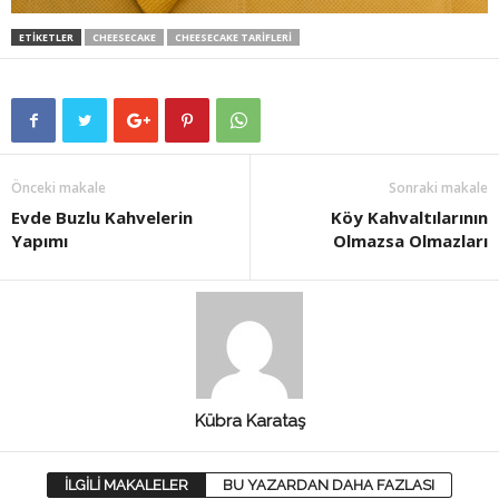
ETİKETLER
CHEESECAKE
CHEESECAKE TARIFLERI
Önceki makale
Sonraki makale
Evde Buzlu Kahvelerin
Köy Kahvaltılarının
Yapımı
Olmazsa Olmazları
Kübra Karataş
İLGİLİ MAKALELER
BU YAZARDAN DAHA FAZLASI