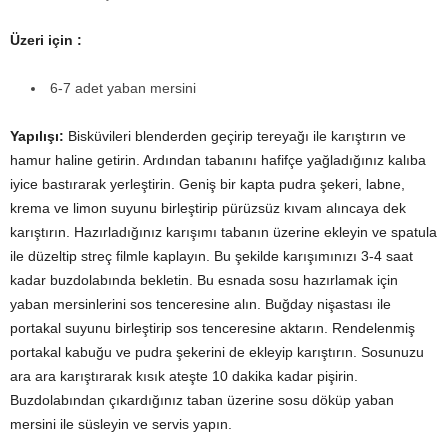
Üzeri için :
6-7 adet yaban mersini
Yapılışı:
Bisküvileri blenderden geçirip tereyağı ile karıştırın ve
hamur haline getirin. Ardından tabanını hafifçe yağladığınız kalıba
iyice bastırarak yerleştirin. Geniş bir kapta pudra şekeri, labne,
krema ve limon suyunu birleştirip pürüzsüz kıvam alıncaya dek
karıştırın. Hazırladığınız karışımı tabanın üzerine ekleyin ve spatula
ile düzeltip streç filmle kaplayın. Bu şekilde karışımınızı 3-4 saat
kadar buzdolabında bekletin. Bu esnada sosu hazırlamak için
yaban mersinlerini sos tenceresine alın. Buğday nişastası ile
portakal suyunu birleştirip sos tenceresine aktarın. Rendelenmiş
portakal kabuğu ve pudra şekerini de ekleyip karıştırın. Sosunuzu
ara ara karıştırarak kısık ateşte 10 dakika kadar pişirin.
Buzdolabından çıkardığınız taban üzerine sosu döküp yaban
mersini ile süsleyin ve servis yapın.