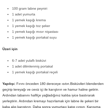
100 gram labne peyniri
1 adet yumurta
1 yemek kaşığı krema
1 yemek kaşığı toz şeker
1 yemek kaşığı mısır nişastası
1 yemek kaşığı portakal suyu
Üzeri için
6-7 adet yulaflı bisküvi
1 adet dilimlenmiş portakal
1 yemek kaşığı portakal reçeli
Yapılışı:
Fırını önceden 180 dereceye ısıtın.Bisküvileri blenderden
geçirip tereyağı ve ceviz içi ile karıştırın ve hamur haline getirin.
Ardından tabanını hafifçe yağladığınız kalıba iyice bastırarak
yerleştirin. Ardından kremayı hazırlamak için labne ile şekeri bir
kaba alıp karıştırın. Daha sonra yumurtayı katıp çırpın. Karışıma