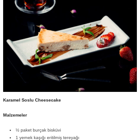
Karamel Soslu Cheesecake
Malzemeler
½ paket burçak bisküvi
1 yemek kaşığı eritilmiş tereyağı