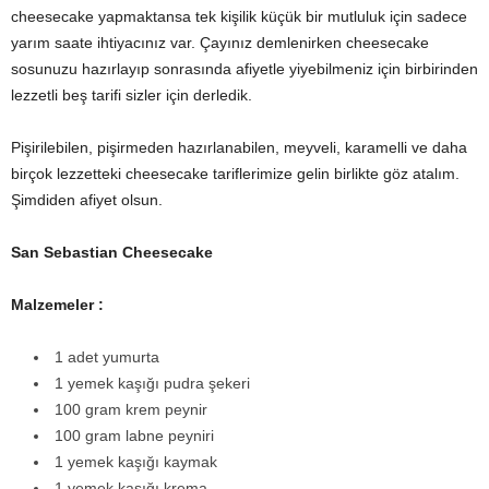
cheesecake yapmaktansa tek kişilik küçük bir mutluluk için sadece
yarım saate ihtiyacınız var. Çayınız demlenirken cheesecake
sosunuzu hazırlayıp sonrasında afiyetle yiyebilmeniz için birbirinden
lezzetli beş tarifi sizler için derledik.
Pişirilebilen, pişirmeden hazırlanabilen, meyveli, karamelli ve daha
birçok lezzetteki cheesecake tariflerimize gelin birlikte göz atalım.
Şimdiden afiyet olsun.
San Sebastian Cheesecake
Malzemeler :
1 adet yumurta
1 yemek kaşığı pudra şekeri
100 gram krem peynir
100 gram labne peyniri
1 yemek kaşığı kaymak
1 yemek kaşığı krema