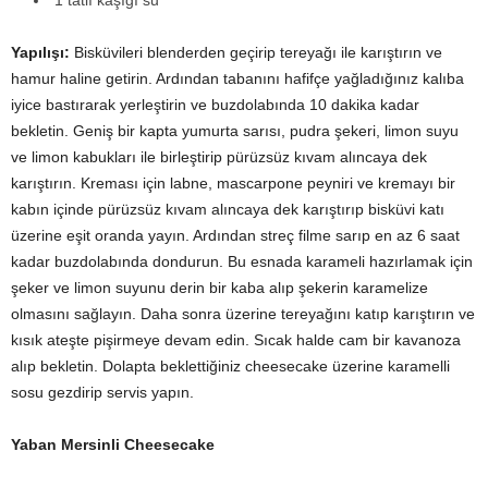
1 tatlı kaşığı su
Yapılışı:
Bisküvileri blenderden geçirip tereyağı ile karıştırın ve
hamur haline getirin. Ardından tabanını hafifçe yağladığınız kalıba
iyice bastırarak yerleştirin ve buzdolabında 10 dakika kadar
bekletin. Geniş bir kapta yumurta sarısı, pudra şekeri, limon suyu
ve limon kabukları ile birleştirip pürüzsüz kıvam alıncaya dek
karıştırın. Kreması için labne, mascarpone peyniri ve kremayı bir
kabın içinde pürüzsüz kıvam alıncaya dek karıştırıp bisküvi katı
üzerine eşit oranda yayın. Ardından streç filme sarıp en az 6 saat
kadar buzdolabında dondurun. Bu esnada karameli hazırlamak için
şeker ve limon suyunu derin bir kaba alıp şekerin karamelize
olmasını sağlayın. Daha sonra üzerine tereyağını katıp karıştırın ve
kısık ateşte pişirmeye devam edin. Sıcak halde cam bir kavanoza
alıp bekletin. Dolapta beklettiğiniz cheesecake üzerine karamelli
sosu gezdirip servis yapın.
Yaban Mersinli Cheesecake