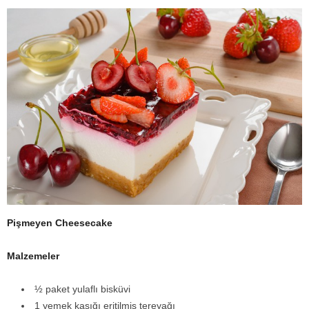
Pişmeyen Cheesecake
Malzemeler
½ paket yulaflı bisküvi
1 yemek kaşığı eritilmiş tereyağı