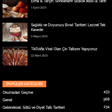
Elma & Tarçın: Sonbaharın Sıcacık İkilisi (4 Tarif)
1 Eylül 2025
Sağlıklı ve Doyurucu Bowl Tarifleri: Lezzet Tek
Kasede
3 Mayıs 2025
TikTok’ta Viral Olan Çin Tatlısını Yapıyoruz
22 Mart 2025
POPÜLER KATEGORİ
433
Okumadan Geçme
368
Genel
234
Geleneksel, Sütlü ve Diyet Tatlı Tarifleri