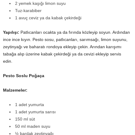
2 yemek kaşığı limon suyu
Tuz-karabiber
1 avuç ceviz ya da kabak çekirdeği
Yapılışı:
Patlıcanları ocakta ya da fırında közleyip soyun. Ardından
ince ince kıyın. Pesto sosu, patlıcanları, sarımsağı, limon suyunu,
zeytinyağı ve baharatı rondoya ekleyip çekin. Arından karışımı
tabağa alıp üzerine kabak çekirdeği ya da cevizi ekleyip servis
edin.
Pesto Soslu Poğaça
Malzemeler:
1 adet yumurta
1 adet yumurta sarısı
150 ml süt
50 ml maden suyu
½ bardak zeytinyağı