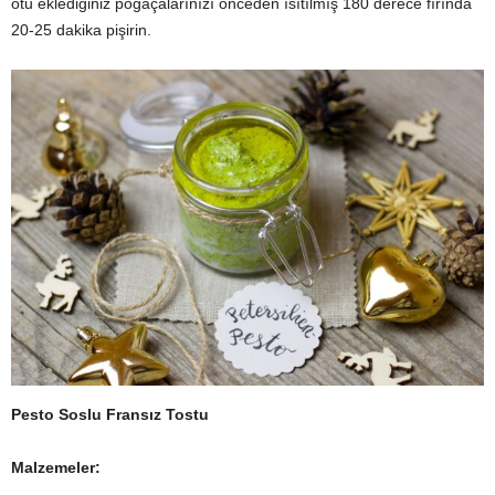
otu eklediğiniz poğaçalarınızı önceden ısıtılmış 180 derece fırında
20-25 dakika pişirin.
Pesto Soslu Fransız Tostu
Malzemeler: