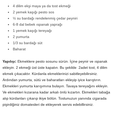
4 dilim ekşi maya ya da tost ekmeği
2 yemek kaşığı pesto sos
½ su bardağı rendelenmiş çedar peyniri
6-8 dal bebek ıspanak yaprağı
1 yemek kaşığı tereyağı
2 yumurta
1/3 su bardağı süt
Baharat
Yapılışı:
Ekmeklere pesto sosunu sürün. İçine peynir ve ıspanak
ekleyin. 2 ekmeği üst üste kapatın. Bu şekilde 2adet tost, 4 dilim
ekmek çıkacaktır. Kürdanla ekmeklerinizi sabitleyebilirsiniz.
Ardından yumurta, sütü ve baharatları ekleyip iyice karıştırın.
Ekmekleri yumurta karışımına bulayın. Tavaya tereyağını ekleyin.
Ve ekmekleri kızarana kadar arkalı önlü kızartın. Ekmekleri tabağa
alıp kürdanları çıkarıp ikiye bölün. Tostunuzun yanında ızgarada
pişirdiğiniz domatesleri de ekleyerek servis edebillirsiniz.