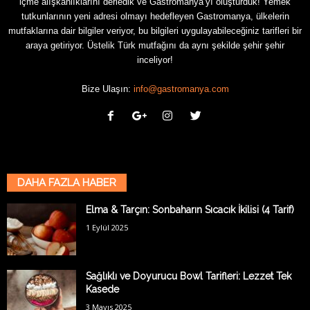
içme alışkanlıklarını derledik ve Gastromanya’yı oluşturduk! Yemek
tutkunlarının yeni adresi olmayı hedefleyen Gastromanya, ülkelerin
mutfaklarına dair bilgiler veriyor, bu bilgileri uygulayabileceğiniz tarifleri bir
araya getiriyor. Üstelik Türk mutfağını da aynı şekilde şehir şehir
inceliyor!
Bize Ulaşın:
info@gastromanya.com
DAHA FAZLA HABER
Elma & Tarçın: Sonbaharın Sıcacık İkilisi (4 Tarif)
1 Eylül 2025
Sağlıklı ve Doyurucu Bowl Tarifleri: Lezzet Tek
Kasede
3 Mayıs 2025