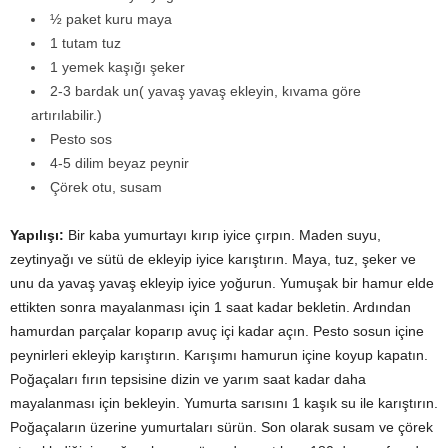
½ paket kuru maya
1 tutam tuz
1 yemek kaşığı şeker
2-3 bardak un( yavaş yavaş ekleyin, kıvama göre
artırılabilir.)
Pesto sos
4-5 dilim beyaz peynir
Çörek otu, susam
Yapılışı:
Bir kaba yumurtayı kırıp iyice çırpın. Maden suyu,
zeytinyağı ve sütü de ekleyip iyice karıştırın. Maya, tuz, şeker ve
unu da yavaş yavaş ekleyip iyice yoğurun. Yumuşak bir hamur elde
ettikten sonra mayalanması için 1 saat kadar bekletin. Ardından
hamurdan parçalar koparıp avuç içi kadar açın. Pesto sosun içine
peynirleri ekleyip karıştırın. Karışımı hamurun içine koyup kapatın.
Poğaçaları fırın tepsisine dizin ve yarım saat kadar daha
mayalanması için bekleyin. Yumurta sarısını 1 kaşık su ile karıştırın.
Poğaçaların üzerine yumurtaları sürün. Son olarak susam ve çörek