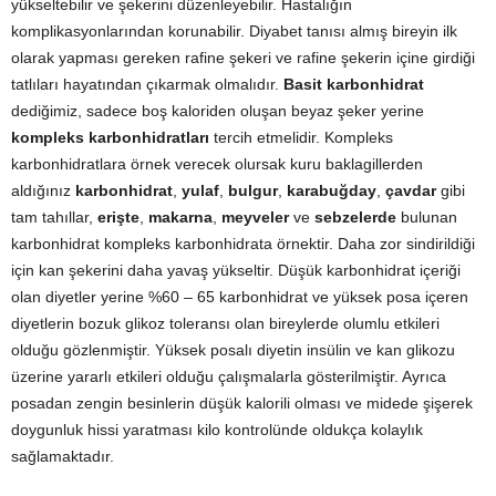
yükseltebilir ve şekerini düzenleyebilir. Hastalığın
komplikasyonlarından korunabilir. Diyabet tanısı almış bireyin ilk
olarak yapması gereken rafine şekeri ve rafine şekerin içine girdiği
tatlıları hayatından çıkarmak olmalıdır.
Basit karbonhidrat
dediğimiz, sadece boş kaloriden oluşan beyaz şeker yerine
kompleks karbonhidratları
tercih etmelidir. Kompleks
karbonhidratlara örnek verecek olursak kuru baklagillerden
aldığınız
karbonhidrat
,
yulaf
,
bulgur
,
karabuğday
,
çavdar
gibi
tam tahıllar,
erişte
,
makarna
,
meyveler
ve
sebzelerde
bulunan
karbonhidrat kompleks karbonhidrata örnektir. Daha zor sindirildiği
için kan şekerini daha yavaş yükseltir. Düşük karbonhidrat içeriği
olan diyetler yerine %60 – 65 karbonhidrat ve yüksek posa içeren
diyetlerin bozuk glikoz toleransı olan bireylerde olumlu etkileri
olduğu gözlenmiştir. Yüksek posalı diyetin insülin ve kan glikozu
üzerine yararlı etkileri olduğu çalışmalarla gösterilmiştir. Ayrıca
posadan zengin besinlerin düşük kalorili olması ve midede şişerek
doygunluk hissi yaratması kilo kontrolünde oldukça kolaylık
sağlamaktadır.