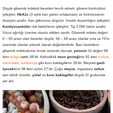
Düşük glisemik indeksli besinleri tercih etmek; glisemi kontrolünü
iyileştirir,
HbA1c
(3 aylık kan şekeri ortalaması) ve furkotozamin
düzeyini azaltır. Kan glikozunu düşürür. İnsülin duyarlılığını iyileştirir.
Kardiyovasküler
risk faktörlerini iyileştirir. Tip 2 DM riskini azaltır.
Vücut ağırlığı üzerine olumlu etkileri vardır. Glisemik indeks değeri
0 – 55 arası olan besinler düşük, 56 – 69 arası olanlar orta ve 70’in
üzerinde olanlar yüksek olarak değerlendirilir. Bazı besinlerin
glisemik indekslerine örnek verecek olursak,
pirincin
GI değeri 98
iken
bulgur
un
ki 48’dir. Kahvaltılık
mısır gevreği
nin 92 iken
nohut
,
mercimek
,
barbunya
gibi kuru baklagillerin 28’dir. Meyveli
gazlı
içecek
lerin 98 iken sütün 27’dir. Çoğu
meyve
, nişastasız
sebze
,
tam tahıllı ürünler,
yulaf
ve
kuru baklagiller
düşük GI grubunda
yer alır.