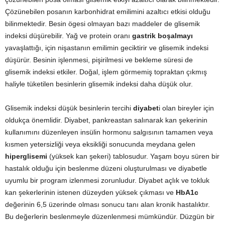
Çözünebilen posanın karbonhidrat emilimini azaltıcı etkisi olduğu
bilinmektedir. Besin ögesi olmayan bazı maddeler de glisemik
indeksi düşürebilir. Yağ ve protein oranı
gastrik boşalmayı
yavaşlattığı, için nişastanın emilimin geciktirir ve glisemik indeksi
düşürür. Besinin işlenmesi, pişirilmesi ve bekleme süresi de
glisemik indeksi etkiler. Doğal, işlem görmemiş topraktan çıkmış
haliyle tüketilen besinlerin glisemik indeksi daha düşük olur.
Glisemik indeksi düşük besinlerin tercihi
diyabet
i olan bireyler için
oldukça önemlidir. Diyabet, pankreastan salınarak kan şekerinin
kullanımını düzenleyen insülin hormonu salgısının tamamen veya
kısmen yetersizliği veya eksikliği sonucunda meydana gelen
hiperglisemi
(yüksek kan şekeri) tablosudur. Yaşam boyu süren bir
hastalık olduğu için beslenme düzeni oluşturulması ve diyabetle
uyumlu bir program izlenmesi zorunludur. Diyabet açlık ve tokluk
kan şekerlerinin istenen düzeyden yüksek çıkması ve
HbA1c
değerinin 6,5 üzerinde olması sonucu tanı alan kronik hastalıktır.
Bu değerlerin beslenmeyle düzenlenmesi mümkündür. Düzgün bir