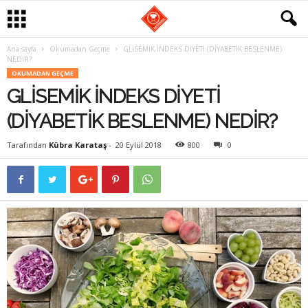
Ana sayfa
Okumadan Geçme
GLİSEMİK İNDEKS DİYETİ (DİYABETİK BESLENME)
G
NEDİR?
OKUMADAN GEÇME
a
GLİSEMİK İNDEKS DİYETİ
s
(DİYABETİK BESLENME) NEDİR?
t
Tarafından
Kübra Karataş
-
20 Eylül 2018
800
0
r
o
m
a
n