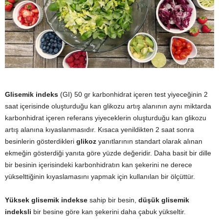
y
a
Glisemik indeks
(GI) 50 gr karbonhidrat içeren test yiyeceğinin 2
saat içerisinde oluşturduğu kan glikozu artış alanının aynı miktarda
karbonhidrat içeren referans yiyeceklerin oluşturduğu kan glikozu
artış alanına kıyaslanmasıdır. Kısaca yenildikten 2 saat sonra
besinlerin gösterdikleri
glikoz
yanıtlarının standart olarak alınan
ekmeğin gösterdiği yanıta göre yüzde değeridir. Daha basit bir dille
bir besinin içerisindeki karbonhidratın kan şekerini ne derece
yükselttiğinin kıyaslamasını yapmak için kullanılan bir ölçüttür.
Yüksek glisemik
indekse
sahip bir besin,
düşük glisemik
indeksli
bir besine göre kan şekerini daha çabuk yükseltir.