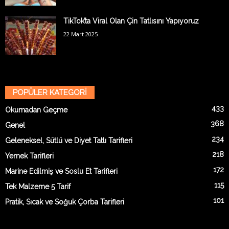
TikTok’ta Viral Olan Çin Tatlısını Yapıyoruz
22 Mart 2025
POPÜLER KATEGORİ
433
Okumadan Geçme
368
Genel
234
Geleneksel, Sütlü ve Diyet Tatlı Tarifleri
218
Yemek Tarifleri
172
Marine Edilmiş ve Soslu Et Tarifleri
115
Tek Malzeme 5 Tarif
101
Pratik, Sıcak ve Soğuk Çorba Tarifleri