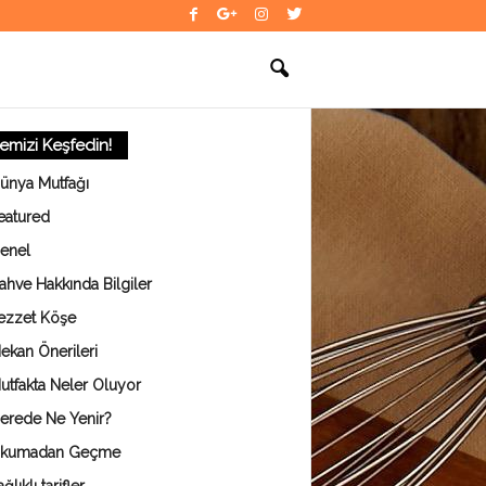
temizi Keşfedin!
ünya Mutfağı
eatured
enel
ahve Hakkında Bilgiler
ezzet Köşe
ekan Önerileri
utfakta Neler Oluyor
erede Ne Yenir?
kumadan Geçme