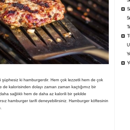
Sa
S
S
T
T
U
Y
Y
i şüphesiz ki hamburgerdir. Hem çok lezzetli hem de çok
se de kalorisinden dolayı zaman zaman kaçtığımız bir
a sağlıklı hem de daha az kalorili bir şekilde
sız hamburger tarifi deneyebilirsiniz. Hamburger köftesinin
.