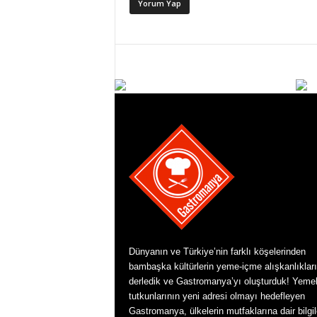
Dünyanın ve Türkiye’nin farklı köşelerinden
bambaşka kültürlerin yeme-içme alışkanlıkları
derledik ve Gastromanya’yı oluşturduk! Yeme
tutkunlarının yeni adresi olmayı hedefleyen
Gastromanya, ülkelerin mutfaklarına dair bilgil