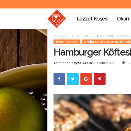
Lezzet Köşesi
Okum
G
Ana sayfa
Yemek Tarifleri
Marine Edilmiş ve Soslu E
a
YEMEK TARIFLERI
MARINE EDILMIŞ VE SOSLU ET TARI
Hamburger Köftesi Ta
s
Tarafından
Beyza Arduc
-
3 Şubat 2021
16
t
r
o