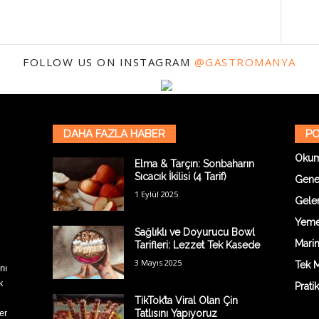
FOLLOW US ON INSTAGRAM
@GASTROMANYA
DAHA FAZLA HABER
PO
Oku
Elma & Tarçın: Sonbaharın
Sıcacık İkilisi (4 Tarif)
Gene
1 Eylül 2025
Gelen
Yemek
Sağlıklı ve Doyurucu Bowl
Marin
Tarifleri: Lezzet Tek Kasede
3 Mayıs 2025
Tek M
nı
k
Prati
TikTok’ta Viral Olan Çin
er
Tatlısını Yapıyoruz