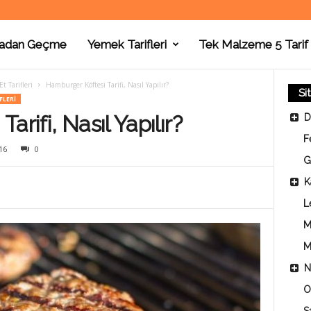
adan Geçme
Yemek Tarifleri
Tek Malzeme 5 Tarif
t Tarifleri
Hamburger Köftesi Tarifi, Nasıl Yapılır?
Si
FLERI
rifi, Nasıl Yapılır?
D
F
16
0
G
K
L
M
M
N
O