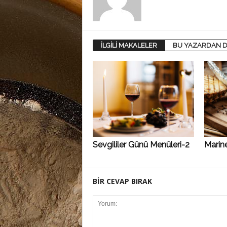
İLGİLİ MAKALELER
BU YAZARDAN D
Sevgililer Günü Menüleri-2
Marine
BİR CEVAP BIRAK