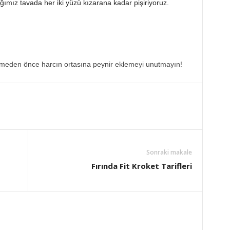
ğımız tavada her iki yüzü kızarana kadar pişiriyoruz.
şirmeden önce harcın ortasına peynir eklemeyi unutmayın!
Sonraki makale
Fırında Fit Kroket Tarifleri