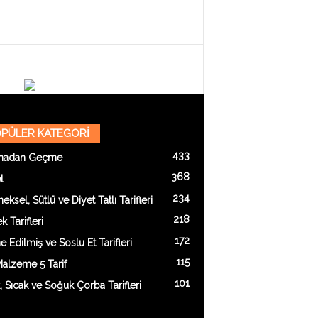
PÜLER KATEGORİ
433
madan Geçme
368
l
234
eksel, Sütlü ve Diyet Tatlı Tarifleri
218
 Tarifleri
172
e Edilmiş ve Soslu Et Tarifleri
115
alzeme 5 Tarif
101
k, Sıcak ve Soğuk Çorba Tarifleri