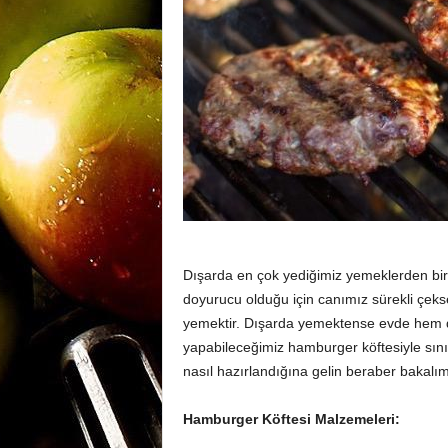
m
a
n
y
Dışarda en çok yediğimiz yemeklerden bir
doyurucu olduğu için canımız sürekli çek
a
yemektir. Dışarda yemektense evde hem dah
yapabileceğimiz hamburger köftesiyle sınır
nasıl hazırlandığına gelin beraber bakalım
Hamburger Köftesi Malzemeleri: