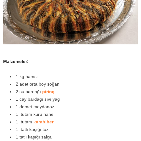
y
a
Malzemeler:
1 kg hamsi
2 adet orta boy soğan
2 su bardağı
pirinç
1 çay bardağı sıvı yağ
1 demet maydanoz
1 tutam kuru nane
1 tutam
karabiber
1 tatlı kaşığı tuz
1 tatlı kaşığı salça