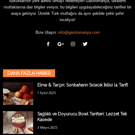
tutkunlarının yeni adresi olmayı hedefleyen Gastromanya, ülkelerin
mutfaklarına dair bilgiler veriyor, bu bilgileri uygulayabileceğiniz tarifleri bir
araya getiriyor. Üstelik Türk mutfağını da aynı şekilde şehir şehir
inceliyor!
Bize Ulaşın:
info@gastromanya.com
DAHA FAZLA HABER
Elma & Tarçın: Sonbaharın Sıcacık İkilisi (4 Tarif)
1 Eylül 2025
Sağlıklı ve Doyurucu Bowl Tarifleri: Lezzet Tek
Kasede
3 Mayıs 2025