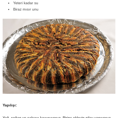
Yeteri kadar su
Biraz mısır unu
Yapılışı:
Yağ, soğan ve salçayı kavuruyoruz. Pirinç ekleyip pilav yapıyoruz.