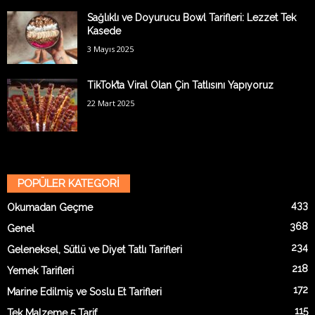
Sağlıklı ve Doyurucu Bowl Tarifleri: Lezzet Tek
Kasede
3 Mayıs 2025
TikTok’ta Viral Olan Çin Tatlısını Yapıyoruz
22 Mart 2025
POPÜLER KATEGORİ
433
Okumadan Geçme
368
Genel
234
Geleneksel, Sütlü ve Diyet Tatlı Tarifleri
218
Yemek Tarifleri
172
Marine Edilmiş ve Soslu Et Tarifleri
115
Tek Malzeme 5 Tarif