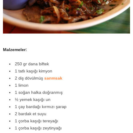
y
a
Malzemeler:
250 gr dana biftek
1 tatlı kaşığı kimyon
2 diş dövülmüş
sarımsak
1 limon
1 soğan halka doğranmış
½ yemek kaşığı un
1 çay bardağı kırmızı şarap
2 bardak et suyu
1 çorba kaşığı tereyağı
1 çorba kaşığı zeytinyağı