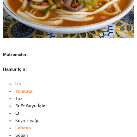
y
a
Malzemeler:
Hamur İçin:
Un
Yumurta
Tuz
Su
Et Suyu İçin:
Et
Kuyruk yağı
Lahana
Soğan