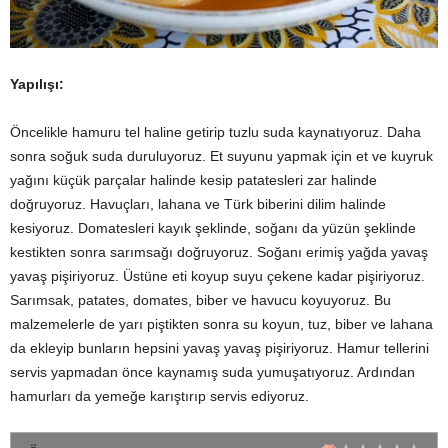
Yapılışı:
Öncelikle hamuru tel haline getirip tuzlu suda kaynatıyoruz. Daha
sonra soğuk suda duruluyoruz. Et suyunu yapmak için et ve kuyruk
yağını küçük parçalar halinde kesip patatesleri zar halinde
doğruyoruz. Havuçları, lahana ve Türk biberini dilim halinde
kesiyoruz. Domatesleri kayık şeklinde, soğanı da yüzün şeklinde
kestikten sonra sarımsağı doğruyoruz. Soğanı erimiş yağda yavaş
yavaş pişiriyoruz. Üstüne eti koyup suyu çekene kadar pişiriyoruz.
Sarımsak, patates, domates, biber ve havucu koyuyoruz. Bu
malzemelerle de yarı piştikten sonra su koyun, tuz, biber ve lahana
da ekleyip bunların hepsini yavaş yavaş pişiriyoruz. Hamur tellerini
servis yapmadan önce kaynamış suda yumuşatıyoruz. Ardından
hamurları da yemeğe karıştırıp servis ediyoruz.