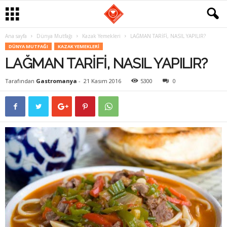
Ana sayfa
Dünya Mutfağı
Kazak Yemekleri
LAĞMAN TARİFİ, NASIL YAPILIR?
G
DÜNYA MUTFAĞI
KAZAK YEMEKLERI
LAĞMAN TARİFİ, NASIL YAPILIR?
a
Tarafından
Gastromanya
-
21 Kasım 2016
5300
0
s
t
r
o
m
a
n