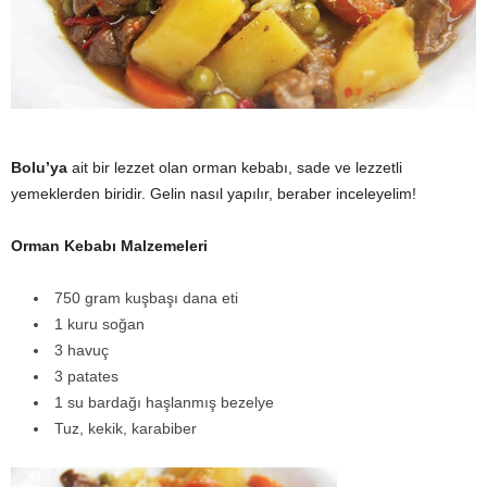
y
a
Bolu’ya
ait bir lezzet olan orman kebabı, sade ve lezzetli
yemeklerden biridir. Gelin nasıl yapılır, beraber inceleyelim!
Orman Kebabı Malzemeleri
750 gram kuşbaşı dana eti
1 kuru soğan
3 havuç
3 patates
1 su bardağı haşlanmış bezelye
Tuz, kekik, karabiber