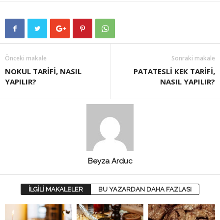
Önceki makale
Sonraki makale
NOKUL TARİFİ, NASIL
PATATESLİ KEK TARİFİ,
YAPILIR?
NASIL YAPILIR?
Beyza Arduc
İLGİLİ MAKALELER
BU YAZARDAN DAHA FAZLASI