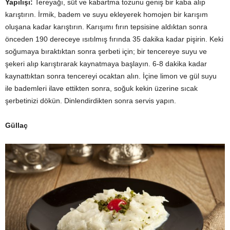
Yapılışı:
Tereyağı, süt ve kabartma tozunu geniş bir kaba alıp
karıştırın. İrmik, badem ve suyu ekleyerek homojen bir karışım
oluşana kadar karıştırın. Karışımı fırın tepsisine aldıktan sonra
önceden 190 dereceye ısıtılmış fırında 35 dakika kadar pişirin. Keki
soğumaya bıraktıktan sonra şerbeti için; bir tencereye suyu ve
şekeri alıp karıştırarak kaynatmaya başlayın. 6-8 dakika kadar
kaynattıktan sonra tencereyi ocaktan alın. İçine limon ve gül suyu
ile bademleri ilave ettikten sonra, soğuk kekin üzerine sıcak
şerbetinizi dökün. Dinlendirdikten sonra servis yapın.
Güllaç