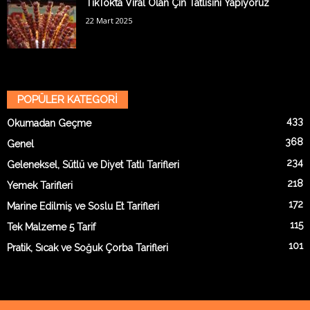
TikTok’ta Viral Olan Çin Tatlısını Yapıyoruz
22 Mart 2025
POPÜLER KATEGORİ
433
Okumadan Geçme
368
Genel
234
Geleneksel, Sütlü ve Diyet Tatlı Tarifleri
218
Yemek Tarifleri
172
Marine Edilmiş ve Soslu Et Tarifleri
115
Tek Malzeme 5 Tarif
101
Pratik, Sıcak ve Soğuk Çorba Tarifleri