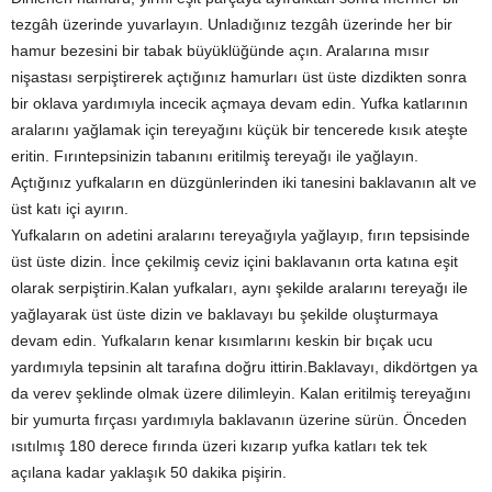
tezgâh üzerinde yuvarlayın. Unladığınız tezgâh üzerinde her bir
hamur bezesini bir tabak büyüklüğünde açın. Aralarına mısır
nişastası serpiştirerek açtığınız hamurları üst üste dizdikten sonra
bir oklava yardımıyla incecik açmaya devam edin. Yufka katlarının
aralarını yağlamak için tereyağını küçük bir tencerede kısık ateşte
eritin. Fırıntepsinizin tabanını eritilmiş tereyağı ile yağlayın.
Açtığınız yufkaların en düzgünlerinden iki tanesini baklavanın alt ve
üst katı içi ayırın.
Yufkaların on adetini aralarını tereyağıyla yağlayıp, fırın tepsisinde
üst üste dizin. İnce çekilmiş ceviz içini baklavanın orta katına eşit
olarak serpiştirin.Kalan yufkaları, aynı şekilde aralarını tereyağı ile
yağlayarak üst üste dizin ve baklavayı bu şekilde oluşturmaya
devam edin. Yufkaların kenar kısımlarını keskin bir bıçak ucu
yardımıyla tepsinin alt tarafına doğru ittirin.Baklavayı, dikdörtgen ya
da verev şeklinde olmak üzere dilimleyin. Kalan eritilmiş tereyağını
bir yumurta fırçası yardımıyla baklavanın üzerine sürün. Önceden
ısıtılmış 180 derece fırında üzeri kızarıp yufka katları tek tek
açılana kadar yaklaşık 50 dakika pişirin.