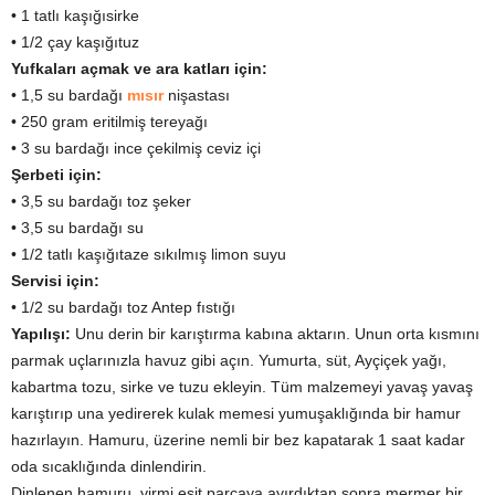
• 1 tatlı kaşığısirke
• 1/2 çay kaşığıtuz
Yufkaları açmak ve ara katları için:
• 1,5 su bardağı
mısır
nişastası
• 250 gram eritilmiş tereyağı
• 3 su bardağı ince çekilmiş ceviz içi
Şerbeti için:
• 3,5 su bardağı toz şeker
• 3,5 su bardağı su
• 1/2 tatlı kaşığıtaze sıkılmış limon suyu
Servisi için:
• 1/2 su bardağı toz Antep fıstığı
Yapılışı:
Unu derin bir karıştırma kabına aktarın. Unun orta kısmını
parmak uçlarınızla havuz gibi açın. Yumurta, süt, Ayçiçek yağı,
kabartma tozu, sirke ve tuzu ekleyin. Tüm malzemeyi yavaş yavaş
karıştırıp una yedirerek kulak memesi yumuşaklığında bir hamur
hazırlayın. Hamuru, üzerine nemli bir bez kapatarak 1 saat kadar
oda sıcaklığında dinlendirin.
Dinlenen hamuru, yirmi eşit parçaya ayırdıktan sonra mermer bir