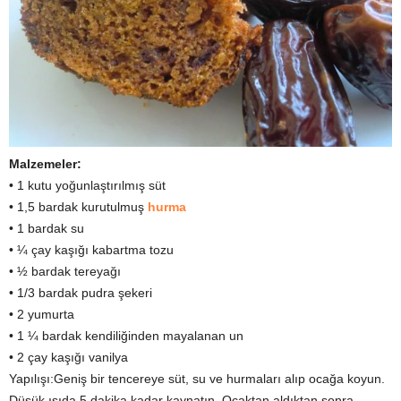
Malzemeler:
• 1 kutu yoğunlaştırılmış süt
• 1,5 bardak kurutulmuş
hurma
• 1 bardak su
• ¼ çay kaşığı kabartma tozu
• ½ bardak tereyağı
• 1/3 bardak pudra şekeri
• 2 yumurta
• 1 ¼ bardak kendiliğinden mayalanan un
• 2 çay kaşığı vanilya
Yapılışı:Geniş bir tencereye süt, su ve hurmaları alıp ocağa koyun.
Düşük ısıda 5 dakika kadar kaynatın. Ocaktan aldıktan sonra