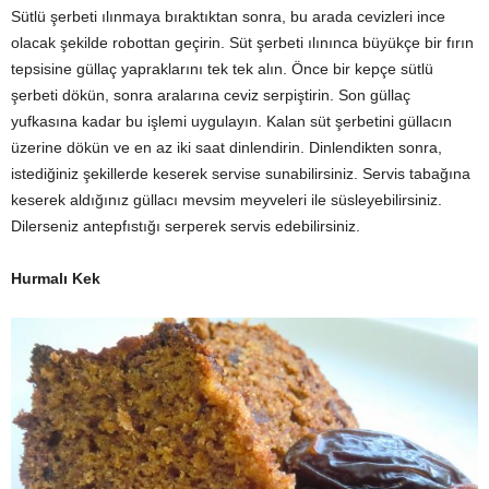
Sütlü şerbeti ılınmaya bıraktıktan sonra, bu arada cevizleri ince
olacak şekilde robottan geçirin. Süt şerbeti ılınınca büyükçe bir fırın
tepsisine güllaç yapraklarını tek tek alın. Önce bir kepçe sütlü
şerbeti dökün, sonra aralarına ceviz serpiştirin. Son güllaç
yufkasına kadar bu işlemi uygulayın. Kalan süt şerbetini güllacın
üzerine dökün ve en az iki saat dinlendirin. Dinlendikten sonra,
istediğiniz şekillerde keserek servise sunabilirsiniz. Servis tabağına
keserek aldığınız güllacı mevsim meyveleri ile süsleyebilirsiniz.
Dilerseniz antepfıstığı serperek servis edebilirsiniz.
Hurmalı Kek