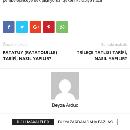
pembeleşinceye dek pişiriyoruz. Şekerli kurabiye hazır!
Önceki makale
Sonraki makale
RATATUY (RATATOUILLE)
TRİLEÇE TATLISI TARİFİ,
TARİFİ, NASIL YAPILIR?
NASIL YAPILIR?
Beyza Arduc
İLGİLİ MAKALELER
BU YAZARDAN DAHA FAZLASI