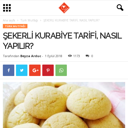
Ana sayfa
Türk Mutfağı
ŞEKERLİ KURABİYE TARİFİ, NASIL YAPILIR?
G
TÜRK MUTFAĞI
ŞEKERLİ KURABİYE TARİFİ, NASIL
a
YAPILIR?
s
Tarafından
Beyza Arduc
-
1 Eylül 2018
1173
0
t
r
o
m
a
n