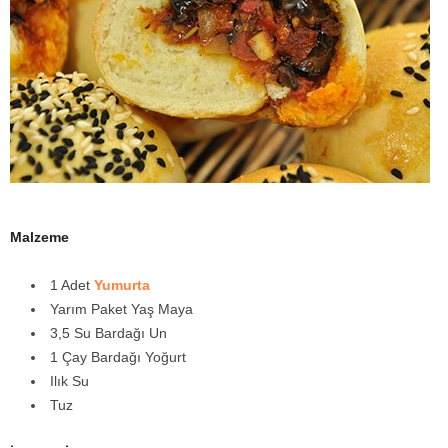
y
a
Malzeme
1 Adet
Yumurta
Yarım Paket Yaş Maya
3,5 Su Bardağı Un
1 Çay Bardağı Yoğurt
Ilık Su
Tuz