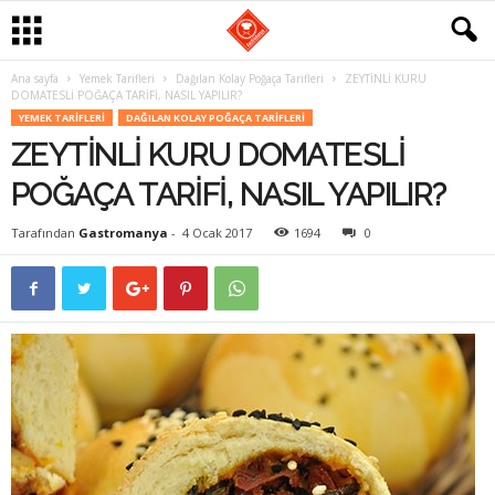
Ana sayfa
Yemek Tarifleri
Dağılan Kolay Poğaça Tarifleri
ZEYTİNLİ KURU
G
DOMATESLİ POĞAÇA TARİFİ, NASIL YAPILIR?
YEMEK TARIFLERI
DAĞILAN KOLAY POĞAÇA TARIFLERI
a
ZEYTİNLİ KURU DOMATESLİ
s
POĞAÇA TARİFİ, NASIL YAPILIR?
t
Tarafından
Gastromanya
-
4 Ocak 2017
1694
0
r
o
m
a
n