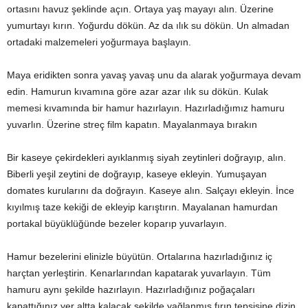
ortasını havuz şeklinde açın. Ortaya yaş mayayı alın. Üzerine
yumurtayı kırın. Yoğurdu dökün. Az da ılık su dökün. Un almadan
ortadaki malzemeleri yoğurmaya başlayın.
Maya eridikten sonra yavaş yavaş unu da alarak yoğurmaya devam
edin. Hamurun kıvamına göre azar azar ılık su dökün. Kulak
memesi kıvamında bir hamur hazırlayın. Hazırladığımız hamuru
yuvarlın. Üzerine streç film kapatın. Mayalanmaya bırakın
Bir kaseye çekirdekleri ayıklanmış siyah zeytinleri doğrayıp, alın.
Biberli yeşil zeytini de doğrayıp, kaseye ekleyin. Yumuşayan
domates kurularını da doğrayın. Kaseye alın. Salçayı ekleyin. İnce
kıyılmış taze kekiği de ekleyip karıştırın. Mayalanan hamurdan
portakal büyüklüğünde bezeler koparıp yuvarlayın.
Hamur bezelerini elinizle büyütün. Ortalarına hazırladığınız iç
harçtan yerleştirin. Kenarlarından kapatarak yuvarlayın. Tüm
hamuru aynı şekilde hazırlayın. Hazırladığınız poğaçaları
kapattığınız yer altta kalacak şekilde yağlanmış fırın tepsisine dizin.