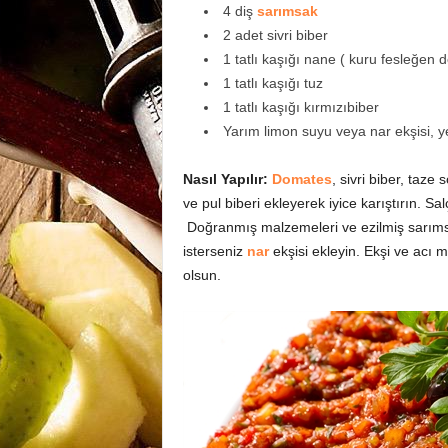
4 diş
sarımsak
2 adet sivri biber
1 tatlı kaşığı nane ( kuru fesleğen de
1 tatlı kaşığı tuz
1 tatlı kaşığı kırmızıbiber
Yarım limon suyu veya nar ekşisi, y
Nasıl Yapılır:
Domates
, sivri biber, taz
ve pul biberi ekleyerek iyice karıştırın. S
Doğranmış malzemeleri ve ezilmiş sarımsak
isterseniz
nar
ekşisi ekleyin. Ekşi ve acı m
olsun.