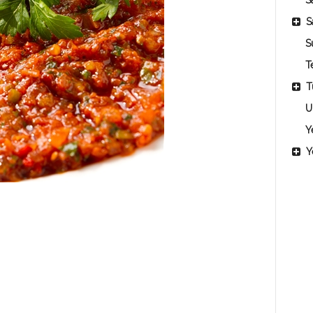
Sa
S
S
T
T
U
Y
Y