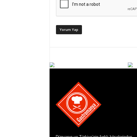
Dünyanın ve Türkiye’nin farklı köşelerinden