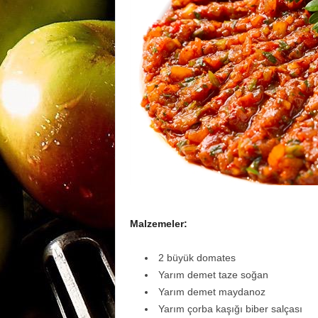
m
a
n
y
Malzemeler:
a
2 büyük domates
Yarım demet taze soğan
Yarım demet maydanoz
Yarım çorba kaşığı biber salçası