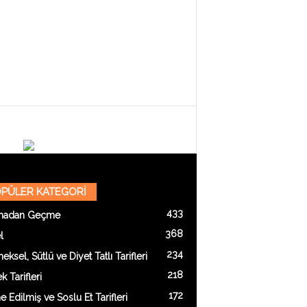
PÜLER KATEGORİ
433
madan Geçme
368
l
234
eksel, Sütlü ve Diyet Tatlı Tarifleri
218
 Tarifleri
172
e Edilmiş ve Soslu Et Tarifleri