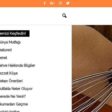
temizi Keşfedin!
ünya Mutfağı
eatured
enel
ahve Hakkında Bilgiler
ezzet Köşe
ekan Önerileri
utfakta Neler Oluyor
erede Ne Yenir?
kumadan Geçme