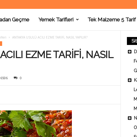
adan Geçme
Yemek Tarifleri
Tek Malzeme 5 Tarif
fleri
ANTAKYA USULÜ ACILI EZME TARİFİ, NASIL YAPILIR?
Si
CILI EZME TARİFİ, NASIL
D
F
G
36506
0
K
L
M
M
N
O