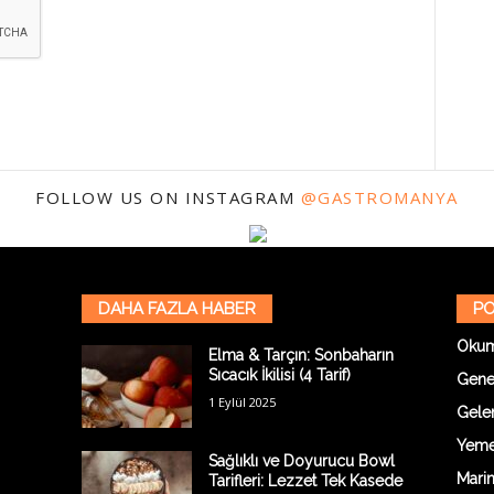
FOLLOW US ON INSTAGRAM
@GASTROMANYA
DAHA FAZLA HABER
PO
Oku
Elma & Tarçın: Sonbaharın
Sıcacık İkilisi (4 Tarif)
Gene
1 Eylül 2025
Gelen
Yemek
Sağlıklı ve Doyurucu Bowl
Marin
Tarifleri: Lezzet Tek Kasede