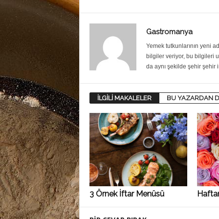
Gastromanya
Yemek tutkunlarının yeni ad
bilgiler veriyor, bu bilgileri
da aynı şekilde şehir şehir i
İLGİLİ MAKALELER
BU YAZARDAN D
3 Örnek İftar Menüsü
Hafta