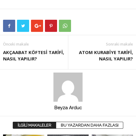
Önceki makale
Sonraki makale
AKÇAABAT KÖFTESİ TARİFİ,
ATOM KURABİYE TARİFİ,
NASIL YAPILIR?
NASIL YAPILIR?
Beyza Arduc
İLGİLİ MAKALELER
BU YAZARDAN DAHA FAZLASI