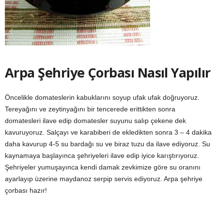
Arpa Şehriye Çorbası Nasıl Yapılır
Öncelikle domateslerin kabuklarını soyup ufak ufak doğruyoruz.
Tereyağını ve zeytinyağını bir tencerede erittikten sonra
domatesleri ilave edip domatesler suyunu salıp çekene dek
kavuruyoruz. Salçayı ve karabiberi de ekledikten sonra 3 – 4 dakika
daha kavurup 4-5 su bardağı su ve biraz tuzu da ilave ediyoruz. Su
kaynamaya başlayınca şehriyeleri ilave edip iyice karıştırıyoruz.
Şehriyeler yumuşayınca kendi damak zevkimize göre su oranını
ayarlayıp üzerine maydanoz serpip servis ediyoruz. Arpa şehriye
çorbası hazır!