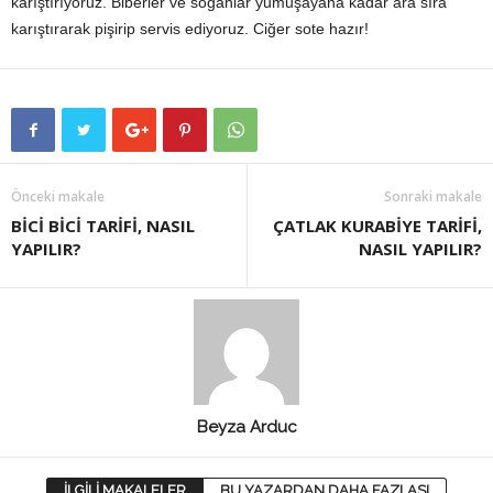
karıştırıyoruz. Biberler ve soğanlar yumuşayana kadar ara sıra
karıştırarak pişirip servis ediyoruz. Ciğer sote hazır!
Önceki makale
Sonraki makale
BİCİ BİCİ TARİFİ, NASIL
ÇATLAK KURABİYE TARİFİ,
YAPILIR?
NASIL YAPILIR?
Beyza Arduc
İLGİLİ MAKALELER
BU YAZARDAN DAHA FAZLASI