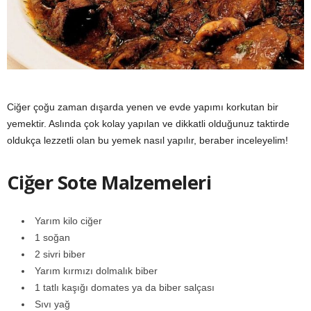
y
a
Ciğer çoğu zaman dışarda yenen ve evde yapımı korkutan bir
yemektir. Aslında çok kolay yapılan ve dikkatli olduğunuz taktirde
oldukça lezzetli olan bu yemek nasıl yapılır, beraber inceleyelim!
Ciğer Sote Malzemeleri
Yarım kilo ciğer
1 soğan
2 sivri biber
Yarım kırmızı dolmalık biber
1 tatlı kaşığı domates ya da biber salçası
Sıvı yağ