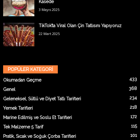
Kasede
3 Mayıs 2025
TikTok’ta Viral Olan Çin Tatlısını Yapıyoruz
22 Mart 2025
POPÜLER KATEGORİ
433
Okumadan Geçme
368
Genel
234
Geleneksel, Sütlü ve Diyet Tatlı Tarifleri
218
Yemek Tarifleri
172
Marine Edilmiş ve Soslu Et Tarifleri
115
Tek Malzeme 5 Tarif
101
Pratik, Sıcak ve Soğuk Çorba Tarifleri