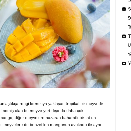
Sa
S
S
T
T
U
Y
Y
gunlaştıkça rengi kırmızıya yaklaşan tropikal bir meyvedir.
gelmemiş olan bu meyve yurt dışında daha çok
an mango, diğer meyvelere nazaran baharatlı bir tat da
 gibi meyvelere de benzetilen mangonun avokado ile aynı