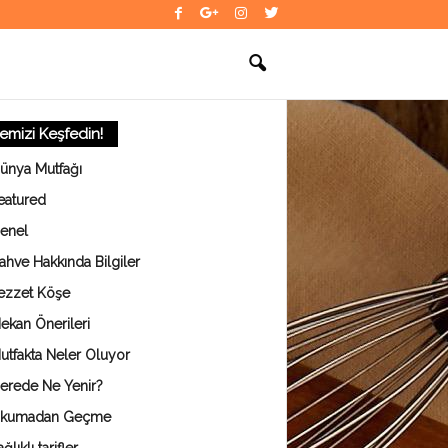
temizi Keşfedin!
ünya Mutfağı
eatured
enel
ahve Hakkında Bilgiler
ezzet Köşe
ekan Önerileri
utfakta Neler Oluyor
erede Ne Yenir?
kumadan Geçme