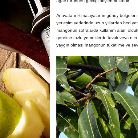
ağaç türünden geldiği söylenmektedir.
Anavatanı Himalayalar’ın güney bölgelerin
yerleşim yerlerinde uzun yıllardan beri ye
mangonun sofralarda kullanım alanı oldukça
gerekse tuzlu yemeklerde tavuk veya etin 
yaygın olması mangonun tüketilme ve sevil