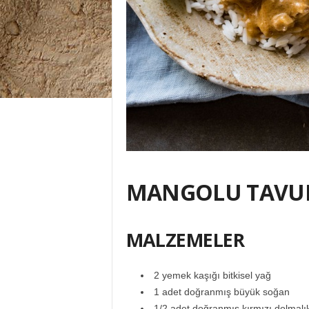
MANGOLU TAVU
MALZEMELER
2 yemek kaşığı bitkisel yağ
1 adet doğranmış büyük soğan
1/2 adet doğranmış kırmızı dolmalık