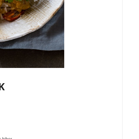
K
 biber