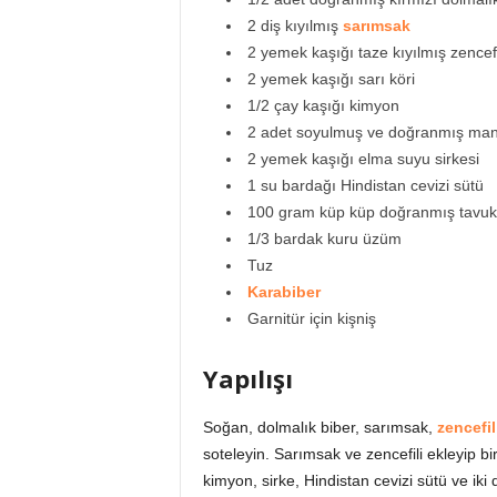
2 diş kıyılmış
sarımsak
2 yemek kaşığı taze kıyılmış zencefi
2 yemek kaşığı sarı köri
1/2 çay kaşığı kimyon
2 adet soyulmuş ve doğranmış ma
2 yemek kaşığı elma suyu sirkesi
1 su bardağı Hindistan cevizi sütü
100 gram küp küp doğranmış tavu
1/3 bardak kuru üzüm
Tuz
Karabiber
Garnitür için kişniş
Yapılışı
Soğan, dolmalık biber, sarımsak,
zencefil
soteleyin. Sarımsak ve zencefili ekleyip bi
kimyon, sirke, Hindistan cevizi sütü ve iki