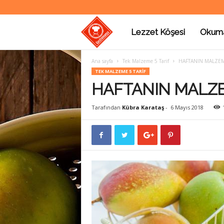
Lezzet Köşesi
Okum
G
Ana sayfa
Tek Malzeme 5 Tarif
HAFTANIN MALZE
a
TEK MALZEME 5 TARIF
HAFTANIN MALZ
s
Tarafından
Kübra Karataş
-
6 Mayıs 2018
t
r
o