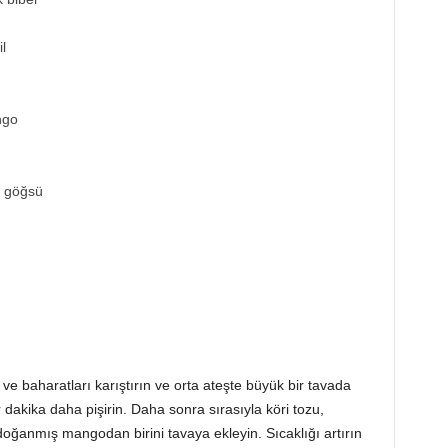
l
ngo
k göğsü
ve baharatları karıştırın ve orta ateşte büyük bir tavada
r dakika daha pişirin. Daha sonra sırasıyla köri tozu,
 doğanmış mangodan birini tavaya ekleyin. Sıcaklığı artırın