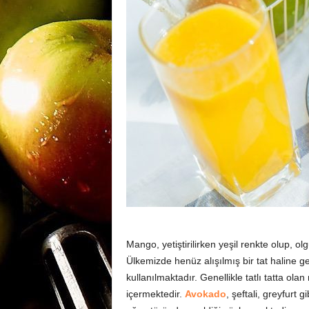
m
a
n
y
a
Mango, yetiştirilirken yeşil renkte olup, ol
Ülkemizde henüz alışılmış bir tat haline 
kullanılmaktadır. Genellikle tatlı tatta ol
içermektedir.
Avokado
, şeftali, greyfurt