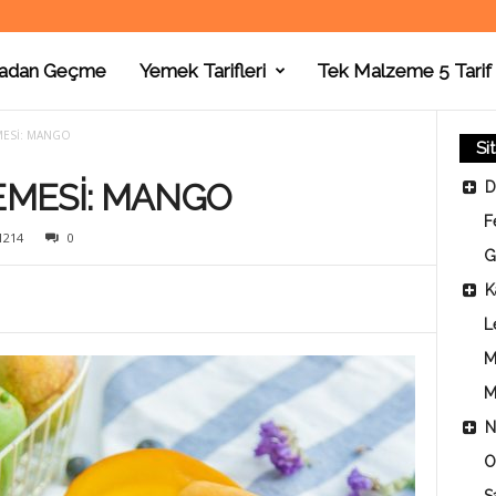
adan Geçme
Yemek Tarifleri
Tek Malzeme 5 Tarif
MESİ: MANGO
Si
EMESİ: MANGO
D
F
1214
0
G
K
L
M
M
N
O