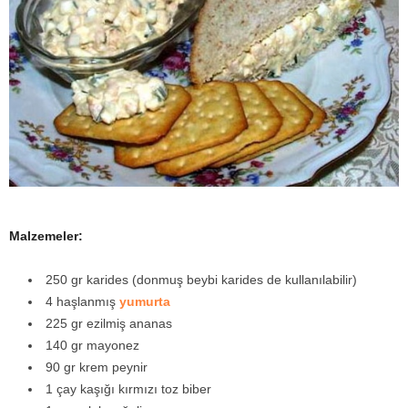
y
a
Malzemeler:
250 gr karides (donmuş beybi karides de kullanılabilir)
4 haşlanmış
yumurta
225 gr ezilmiş ananas
140 gr mayonez
90 gr krem peynir
1 çay kaşığı kırmızı toz biber