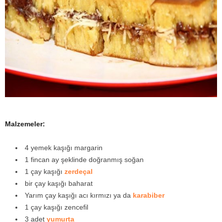
y
a
Malzemeler:
4 yemek kaşığı margarin
1 fincan ay şeklinde doğranmış soğan
1 çay kaşığı
zerdeçal
bir çay kaşığı baharat
Yarım çay kaşığı acı kırmızı ya da
karabiber
1 çay kaşığı zencefil
3 adet
yumurta