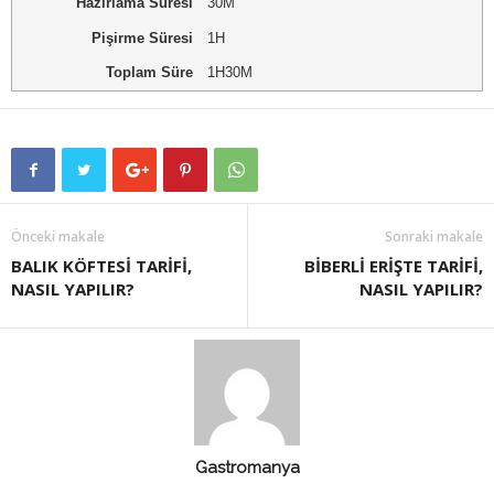
Hazırlama Süresi
30M
Pişirme Süresi
1H
Toplam Süre
1H30M
Önceki makale
Sonraki makale
BALIK KÖFTESİ TARİFİ,
BİBERLİ ERİŞTE TARİFİ,
NASIL YAPILIR?
NASIL YAPILIR?
Gastromanya