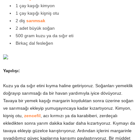
1 çay kaşığı kimyon
1 çay kaşığı kişniş otu
2 diş
sarımsak
2 adet büyük soğan
500 gram kuzu ya da sığır eti
Birkaç dal fesleğen
Yapılışı:
Kuzu ya da sığır etini kıyma haline getiriyoruz. Soğanları yemeklik
doğrayıp sarımsağı da bir havan yardımıyla iyice dövüyoruz.
Tavaya bir yemek kaşığı margarin koyduktan sonra üzerine soğan
ve sarımsağı ekleyip yumuşayıncaya kadar kızartıyoruz. Kimyon,
kişniş otu,
zencefil
, acı kırmızı ya da karabiberi, zerdeçalı
ekledikten sonra yarım dakika kadar daha kızartıyoruz. Kıymayı da
tavaya ekleyip güzelce karıştırıyoruz. Ardından içlerini margarinle
sıvadığımız güveç kaplarına karışımı paylaştırıyoruz. Bir müddet