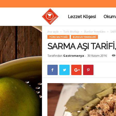
Lezzet Köşesi
Okum
G
Ana sayfa
Türk Mutfağı
Burdur Yemekleri
SARM
a
TÜRK MUTFAĞI
BURDUR YEMEKLERI
SARMA AŞI TARİFİ,
s
Tarafından
Gastromanya
-
30 Kasım 2016
t
r
o