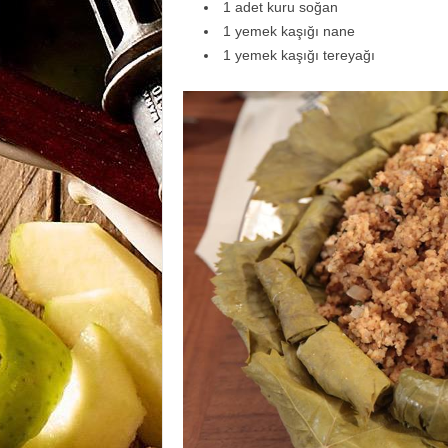
1 adet kuru soğan
1 yemek kaşığı nane
1 yemek kaşığı tereyağı