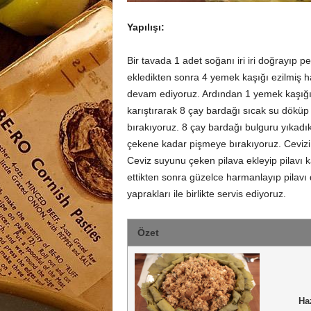
Yapılışı:
Bir tavada 1 adet soğanı iri iri doğrayıp
ekledikten sonra 4 yemek kaşığı ezilmiş h
devam ediyoruz. Ardından 1 yemek kaşığı
karıştırarak 8 çay bardağı sıcak su döküp
bırakıyoruz. 8 çay bardağı bulguru yıkadı
çekene kadar pişmeye bırakıyoruz. Cevizi ir
Ceviz suyunu çeken pilava ekleyip pilavı k
ettikten sonra güzelce harmanlayıp pila
yaprakları ile birlikte servis ediyoruz.
Özet
Ha