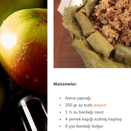
m
a
n
y
Malzemeler:
a
Asma yaprağı
250 gr az tuzlu
peynir
1 ½ su bardağı ceviz
4 yemek kaşığı ezilmiş haşhaş
8 çay bardağı bulgur