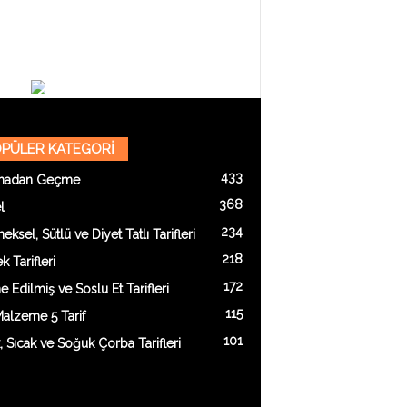
PÜLER KATEGORİ
433
madan Geçme
368
l
234
eksel, Sütlü ve Diyet Tatlı Tarifleri
218
 Tarifleri
172
e Edilmiş ve Soslu Et Tarifleri
115
alzeme 5 Tarif
101
k, Sıcak ve Soğuk Çorba Tarifleri