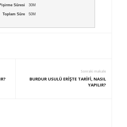
Pişirme Süresi
30M
Toplam Süre
50M
Sonraki makale
IR?
BURDUR USULÜ ERİŞTE TARİFİ, NASIL
YAPILIR?