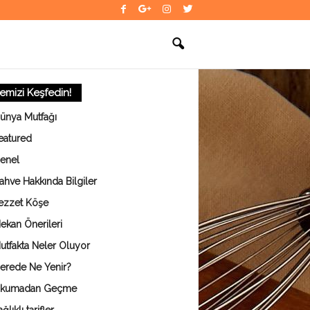
temizi Keşfedin!
ünya Mutfağı
eatured
enel
ahve Hakkında Bilgiler
ezzet Köşe
ekan Önerileri
utfakta Neler Oluyor
erede Ne Yenir?
kumadan Geçme