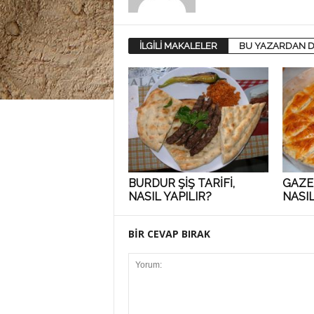
İLGİLİ MAKALELER
BU YAZARDAN D
BURDUR ŞİŞ TARİFİ,
GAZEL
NASIL YAPILIR?
NASIL
BİR CEVAP BIRAK