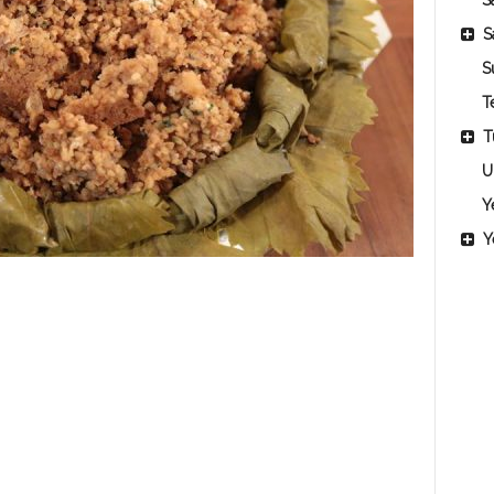
Sa
S
S
T
T
U
Y
Y