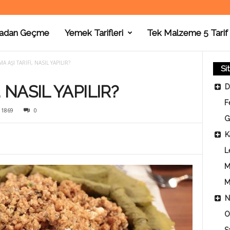
adan Geçme
Yemek Tarifleri
Tek Malzeme 5 Tarif
A AŞI TARİFİ, NASIL YAPILIR?
Si
 NASIL YAPILIR?
D
F
1869
0
G
K
L
M
M
N
O