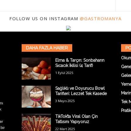
FOLLOW US ON INSTAGRAM
@GASTROMANYA
DAHA FAZLA HABER
PO
Oku
Elma & Tarçın: Sonbaharın
Sıcacık İkilisi (4 Tarif)
Gene
1 Eylül 2025
Gelen
Yemek
Sağlıklı ve Doyurucu Bowl
Marin
Tarifleri: Lezzet Tek Kasede
3 Mayıs 2025
Tek M
nı
k
Prati
TikTok’ta Viral Olan Çin
er
Tatlısını Yapıyoruz
 bir
22 Mart 2025