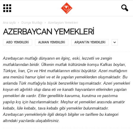
G
Ana sayfa
Dünya Mutfağı
Azerbaycan Yemekleri
AZERBAYCAN YEMEKLERI
a
ABD YEMEKLERI
ALMAN YEMEKLERI
ARJANTIN YEMEKLERI
s
Azerbaycan mutfağı dünyanın en ilginç, eski, lezzetli ve zengin
t
mutfaklarından biridir. Ülkenin mutfak kültüründe komşu Kafkas boyları,
Türkiye, İran, Çin ve Hint mutfaklarının etkisi büyüktür. Azeri mutfağının
r
ana menüsü hamur işleri ve et ile yapılan yemeklerden oluşmaktadır. Bu
anlamda Türk mutfağıyla büyük benzerlikler taşımaktadır. Azeri yemekleri
o
koyun eti ağırlıklı olup dana eti ve kanatlı hayvanların etlerinden yapılan
yemekleri de vardır. Etler genellikle kavurma, kurutma ve pastırma
m
yapılıp kış için hazırlanmaktadır. Meşhur et yemekleri arasında amatör
kebabı, lüle kebabı, tava kebabı gibi yemekler bulunmaktadır.
a
Azerbaycan yemekleriyle ilgili detaylı bilgiler ve tariflere bu kategori
altındaki yazılarda ulaşabilirsiniz.
n