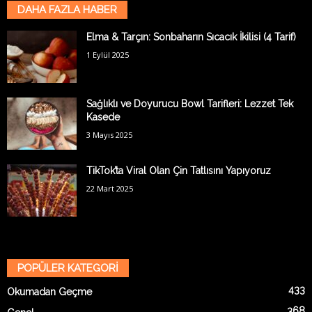
DAHA FAZLA HABER
Elma & Tarçın: Sonbaharın Sıcacık İkilisi (4 Tarif)
1 Eylül 2025
Sağlıklı ve Doyurucu Bowl Tarifleri: Lezzet Tek
Kasede
3 Mayıs 2025
TikTok’ta Viral Olan Çin Tatlısını Yapıyoruz
22 Mart 2025
POPÜLER KATEGORİ
433
Okumadan Geçme
368