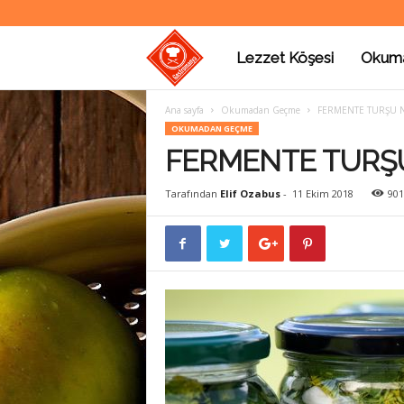
Lezzet Köşesi
Okum
G
Ana sayfa
Okumadan Geçme
FERMENTE TURŞU NA
a
OKUMADAN GEÇME
FERMENTE TURŞU 
s
Tarafından
Elif Ozabus
-
11 Ekim 2018
901
t
r
o