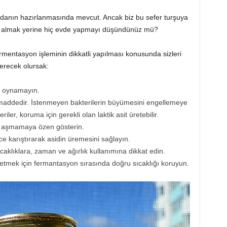
gıdanın hazırlanmasında mevcut. Ancak biz bu sefer turşuya
ın almak yerine hiç evde yapmayı düşündünüz mü?
rmentasyon işleminin dikkatli yapılması konusunda sizleri
erecek olursak:
a oynamayın.
ir maddedir. İstenmeyen bakterilerin büyümesini engellemeye
iler, koruma için gerekli olan laktik asit üretebilir.
ı aşmamaya özen gösterin.
e karıştırarak asidin üremesini sağlayın.
aklıklara, zaman ve ağırlık kullanımına dikkat edin.
üretmek için fermantasyon sırasında doğru sıcaklığı koruyun.