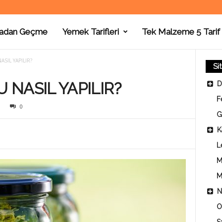
adan Geçme
Yemek Tarifleri
Tek Malzeme 5 Tarif
SIL YAPILIR?
Si
NASIL YAPILIR?
D
F
0
G
K
L
M
M
N
O