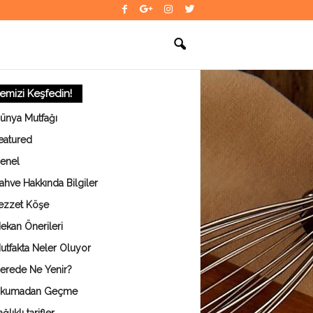
temizi Keşfedin!
ünya Mutfağı
eatured
enel
ahve Hakkında Bilgiler
ezzet Köşe
ekan Önerileri
utfakta Neler Oluyor
erede Ne Yenir?
kumadan Geçme