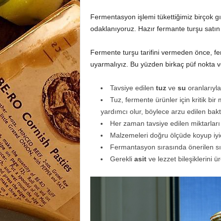
Fermentasyon işlemi tükettiğimiz birçok 
odaklanıyoruz. Hazır fermante turşu sat
Fermente turşu tarifini vermeden önce, fe
uyarmalıyız. Bu yüzden birkaç püf nokta v
Tavsiye edilen
tuz
ve
su
oranlarıyl
Tuz, fermente ürünler için kritik b
yardımcı olur, böylece arzu edilen bakter
Her zaman tavsiye edilen miktarlar
Malzemeleri doğru ölçüde koyup iyic
Fermantasyon sırasında önerilen sıc
Gerekli
asit
ve lezzet bileşiklerini 