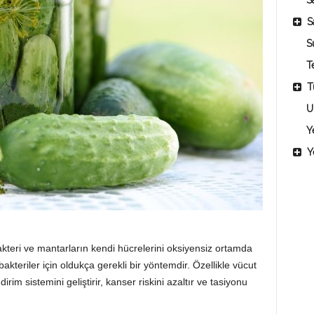
Sa
S
S
T
T
U
Y
Y
teri ve mantarların kendi hücrelerini oksiyensiz ortamda
bakteriler için oldukça gerekli bir yöntemdir. Özellikle vücut
rim sistemini geliştirir, kanser riskini azaltır ve tasiyonu