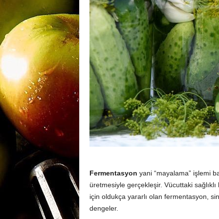
m
a
n
y
a
Fermentasyon
yani “mayalama” işlemi bak
üretmesiyle gerçekleşir. Vücuttaki sağlıklı 
için oldukça yararlı olan fermentasyon, sindi
dengeler.