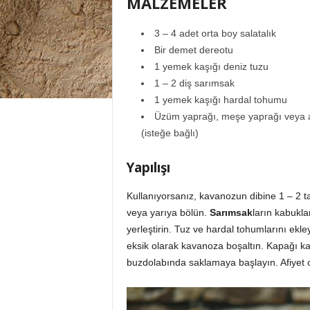
MALZEMELER
3 – 4 adet orta boy salatalık
Bir demet dereotu
1 yemek kaşığı deniz tuzu
1 – 2 diş sarımsak
1 yemek kaşığı hardal tohumu
Üzüm yaprağı, meşe yaprağı veya a
(isteğe bağlı)
Yapılışı
Kullanıyorsanız, kavanozun dibine 1 – 2 ta
veya yarıya bölün.
Sarımsak
ların kabukla
yerleştirin. Tuz ve hardal tohumlarını e
eksik olarak kavanoza boşaltın. Kapağı kap
buzdolabında saklamaya başlayın. Afiyet 