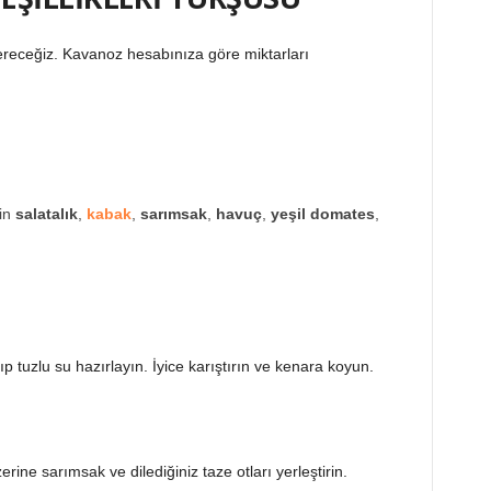
ereceğiz. Kavanoz hesabınıza göre miktarları
in
salatalık
,
kabak
,
sarımsak
,
havuç
,
yeşil
domates
,
ıp tuzlu su hazırlayın. İyice karıştırın ve kenara koyun.
erine sarımsak ve dilediğiniz taze otları yerleştirin.