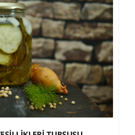
EŞİLLİKLERİ TURŞUSU